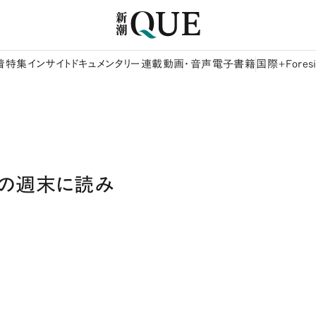
着
特集
インサイト
ドキュメンタリー
連載
動画・音声
電子書籍
国際+Foresi
Tipsこの週末に読み