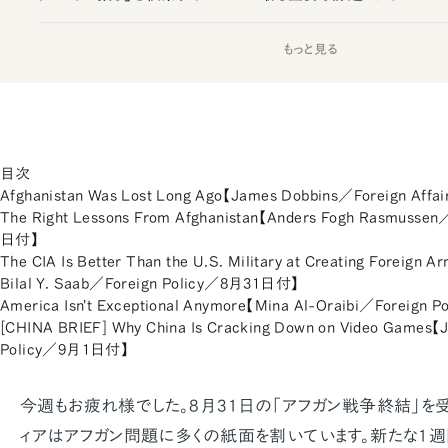
もっと見る
目次
Afghanistan Was Lost Long Ago【James Dobbins／Foreign Af
The Right Lessons From Afghanistan【Anders Fogh Rasmussen
日付】
The CIA Is Better Than the U.S. Military at Creating Foreign 
Bilal Y. Saab／Foreign Policy／8月31日付】
America Isn't Exceptional Anymore【Mina Al-Oraibi／Foreig
[CHINA BRIEF] Why China Is Cracking Down on Video Games
Policy／9月1日付】
今週もお疲れ様でした。8月31日の「アフガン戦争終結」を
ィアはアフガン問題に多くの紙面を割いています。新たな1週