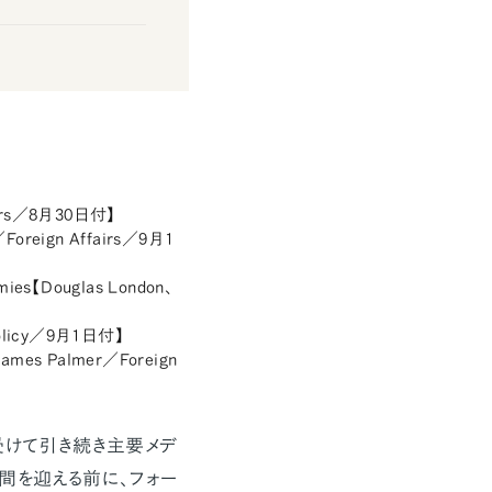
fairs／8月30日付】
／Foreign Affairs／9月1
Armies【Douglas London、
n Policy／9月1日付】
【James Palmer／Foreign
受けて引き続き主要メデ
間を迎える前に、フォー