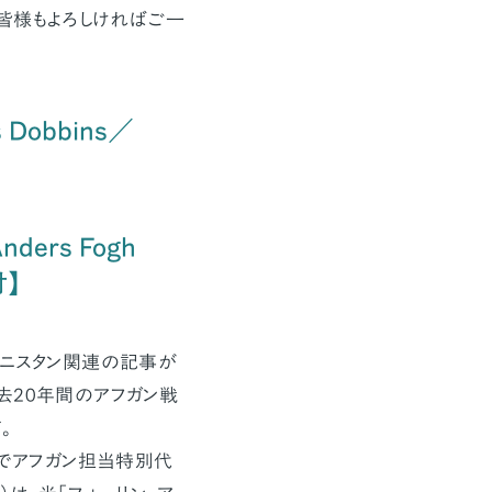
皆様もよろしければご一
s Dobbins／
Anders Fogh
付】
ガニスタン関連の記事が
去20年間のアフガン戦
。
下でアフガン担当特別代