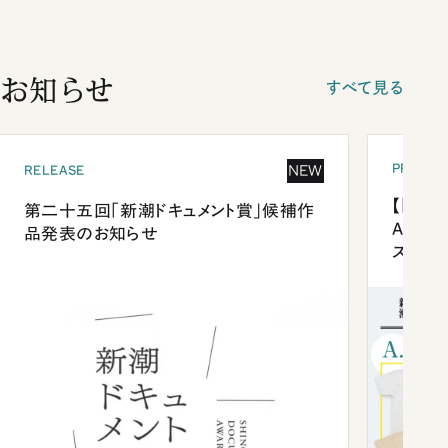
お知らせ
すべて見る
PRESEN
NEW
RELEASE
【「新潮
第二十五回「新潮ドキュメント賞」候補作
Anni
品発表のお知らせ
ズプレ