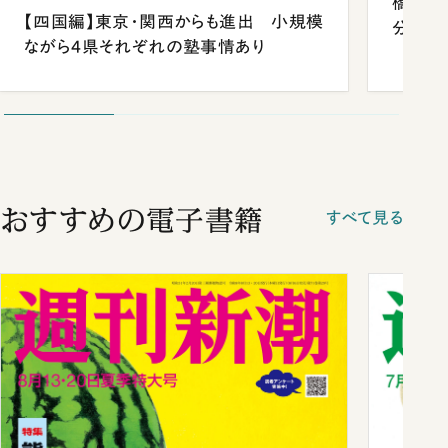
橋本愛
【四国編】東京・関西からも進出 小規模
分 佐
ながら4県それぞれの塾事情あり
おすすめの電子書籍
すべて見る