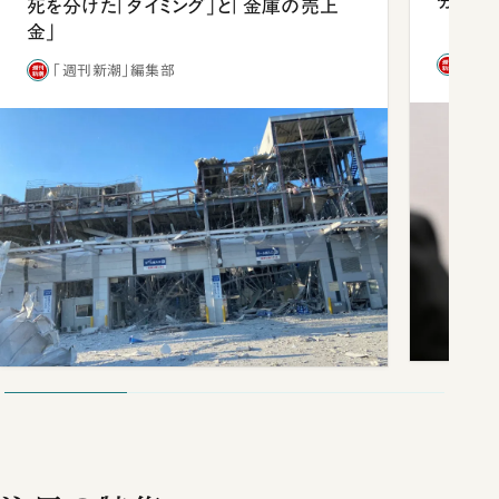
分 佐
死を分けた「タイミング」と「金庫の売上
金」
「週
「週刊新潮」編集部