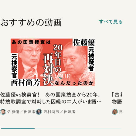
おすすめの動画
すべて見る
佐藤優vs検察官！ あの国策捜査から20年、
「古都」化
特捜取調室で対峙した因縁の二人がいま語り
物語」にリ
合ったこと
佐藤優／出演者
西村尚芳／出演者
河野有理