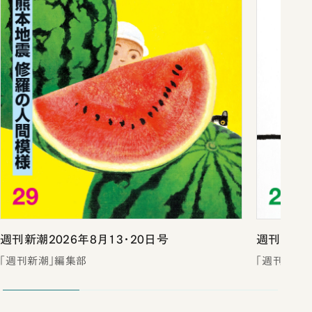
週刊新潮2026年8月13・20日号
週刊新潮2
「週刊新潮」編集部
「週刊新潮