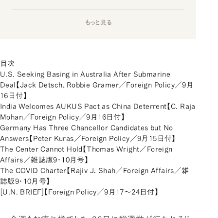
もっと見る
目次
U.S. Seeking Basing in Australia After Submarine
Deal【Jack Detsch、Robbie Gramer／Foreign Policy／9月
16日付】
India Welcomes AUKUS Pact as China Deterrent【C. Raja
Mohan／Foreign Policy／9月16日付】
Germany Has Three Chancellor Candidates but No
Answers【Peter Kuras／Foreign Policy／9月15日付】
The Center Cannot Hold【Thomas Wright／Foreign
Affairs／雑誌版9・10月号】
The COVID Charter【Rajiv J. Shah／Foreign Affairs／雑
誌版9・10月号】
[U.N. BRIEF]【Foreign Policy／9月17～24日付】