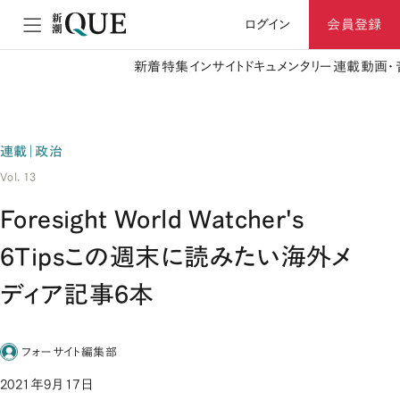
ログイン
会員登録
新着
特集
インサイト
ドキュメンタリー
連載
動画・
連載｜政治
Vol. 13
Foresight World Watcher's
6Tipsこの週末に読みたい海外メ
ディア記事6本
フォーサイト編集部
2021年9月17日