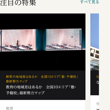
注目の特集
すべて見る
教育の地域差はあるか 全国10エリア「塾・予備校」
なぜ「フ
最新勢力マップ
なぜ「フ
教育の地域差はあるか 全国10エリア「塾・
予備校」最新勢力マップ
社会
教育