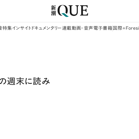
着
特集
インサイト
ドキュメンタリー
連載
動画・音声
電子書籍
国際+Foresi
Tipsこの週末に読み