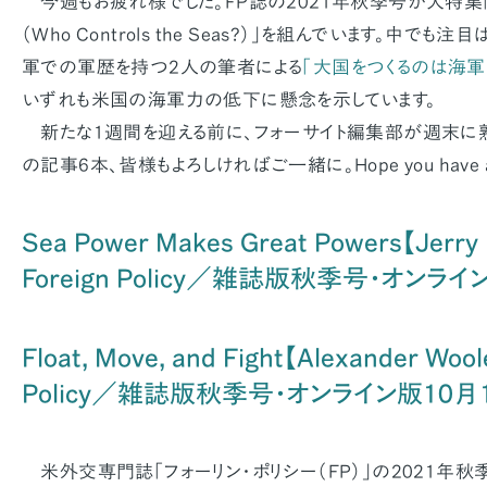
今週もお疲れ様でした。FP誌の2021年秋季号が大特集
（Who Controls the Seas?）」を組んでいます。中で
軍での軍歴を持つ2人の筆者による
「大国をつくるのは海軍
いずれも米国の海軍力の低下に懸念を示しています。
新たな1週間を迎える前に、フォーサイト編集部が週末に
の記事6本、皆様もよろしければご一緒に。Hope you have a g
Sea Power Makes Great Powers【Jerry
Foreign Policy／雑誌版秋季号・オンラ
Float, Move, and Fight【Alexander Woo
Policy／雑誌版秋季号・オンライン版10月
米外交専門誌「フォーリン・ポリシー（FP）」の2021年