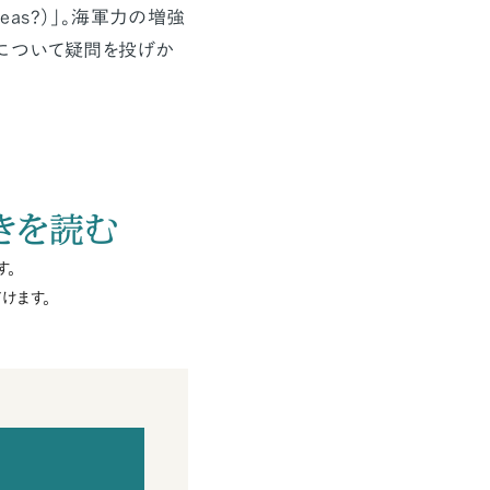
Seas?）」。海軍力の増強
について疑問を投げか
きを読む
す。
けます。