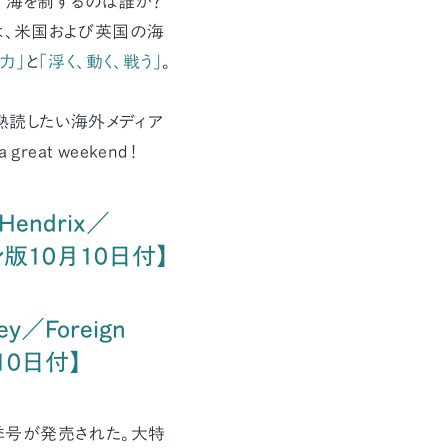
「海を制するのは誰か？
も注目は、米国および英国の海
力」
と
「浮く、動く、戦う」
。
熟読したい海外メディア
reat weekend！
 Hendrix／
イン版10月10日付】
ley／Foreign
10日付】
秋季号が発売された。大特