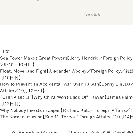
もっと見る
目次
Sea Power Makes Great Powers【Jerry Hendrix／Foreign
ン版10月10日付】
Float, Move, and Fight【Alexander Wooley／Foreign Po
月10日付】
How to Prevent an Accidental War Over Taiwan【Bonny Lin、Da
Affairs／10月12日付】
［CHINA BRIEF］Why China Won’t Back Off Taiwan【James Palm
月13日付】
Why Nobody Invests in Japan【Richard Katz／Foreign Affair
The Korean Invasion【Sue Mi Terrys／Foreign Affairs／10月1