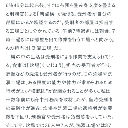
6時45分に起床後、すぐに布団を畳み身支度を整える
と刑務官による「朝点検」が始まる。受刑者が自分の
部屋にいるか確認するのだ。受刑者の部屋は担当す
る工場ごとに分かれている。午前７時過ぎには朝食、７
時半過ぎには部屋を出て作業を行う工場へと向かう。
Ａの担当は「洗濯工場」だ。
塀の中の生活は受刑者による作業で支えられてい
る。食事は「炊場(すいじょう)」担当の受刑者が作り、
衣類などの洗濯も受刑者が行うのだ。この炊場や洗
濯工場は、ある程度の能力や体力が求められるため
行状がよい“模範囚”が配置されることが多い。私は
十数年前にも府中刑務所を取材したが、当時受刑者
の高齢化が進み、炊場や洗濯工場の適格者が必要
数を下回り、刑務官や受刑者は危機感を示していた。
そして今、炊場では36人中7人が、洗濯工場では37