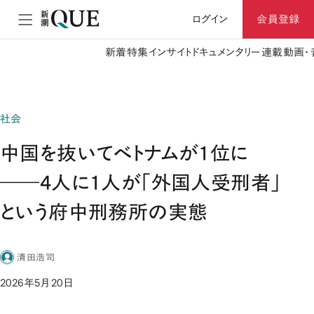
ログイン
会員登録
新着
特集
インサイト
ドキュメンタリー
連載
動画・
社会
中国を抜いてベトナムが1位に
――4人に1人が「外国人受刑者」
という府中刑務所の実態
清田浩司
2026年5月20日