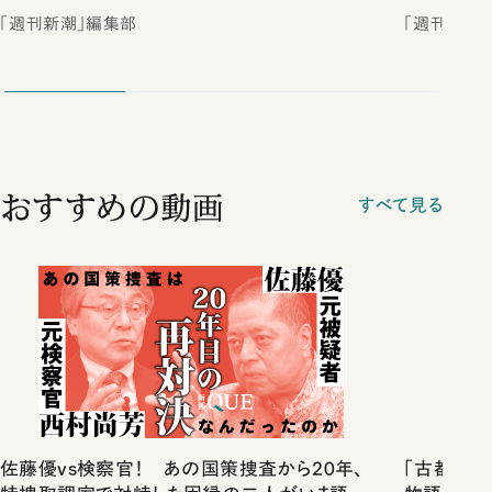
「週刊新潮」編集部
「週刊新潮
おすすめの動画
すべて見る
佐藤優vs検察官！ あの国策捜査から20年、
「古都」化