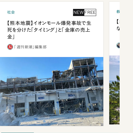
教育
NEW
FREE
社会
【四国
【熊本地震】イオンモール爆発事故で生
ながら
死を分けた「タイミング」と「金庫の売上
金」
西田
「週刊新潮」編集部