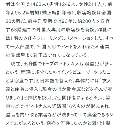
者は全国で1460人（男性1249人、女性211人）、前
年より5.2%増加（矯正統計年報）、収容施設は全国
20カ所だ。府中刑務所では93年に約200人を収容
する3階建ての外国人専用の収容棟を新設。昨夏に
は1階のみ床をフローリングにリノベーションした。すべ
て一人部屋で、外国人用のベッドを入れるため通常
の畳部屋より若干広い作りになっている。
現在、出身国でトップのベトナム人は窃盗犯が多い
という。冒頭に紹介したＡはインタビューで「やったこ
とは窃盗です」と日本語で答えた。具体的には「友人
達と住宅に侵入し現金のほか貴金属などを盗んで売
りました」と罪状を説明した。関係者によると今、北関
東などでは“ベトナム人経済圏”なるものが形成され、
盗品を買い取る業者などが決まっていて換金できるシ
ステムがあるという。窃盗を何件したのかと聞くと「警