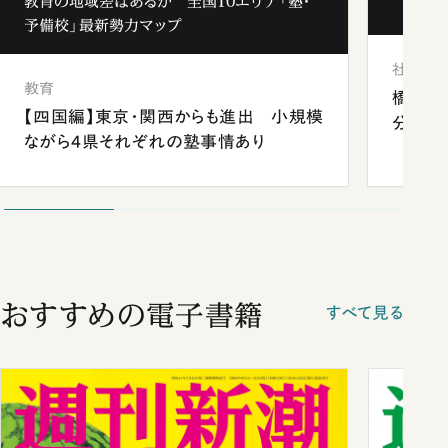
教育の地域差はあるか 全国10エリア「塾・
予備校」最新勢力マップ
社会
教育
橋本愛
【四国編】東京・関西からも進出 小規模
分 佐
ながら4県それぞれの塾事情あり
おすすめの電子書籍
すべて見る