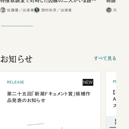
特捜取調室で対峙した因縁の二人がいま語り
物語」にリ
合ったこと
佐藤優／出演者
西村尚芳／出演者
河野有理
お知らせ
すべて見る
PRESEN
NEW
RELEASE
【「新潮
第二十五回「新潮ドキュメント賞」候補作
Anni
品発表のお知らせ
ズプレ