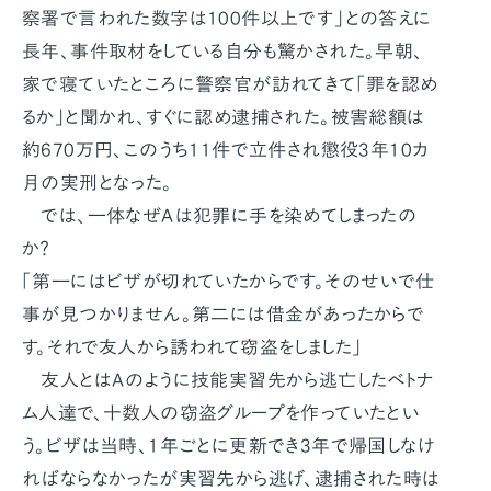
察署で言われた数字は100件以上です」との答えに
長年、事件取材をしている自分も驚かされた。早朝、
家で寝ていたところに警察官が訪れてきて「罪を認め
るか」と聞かれ、すぐに認め逮捕された。被害総額は
約670万円、このうち11件で立件され懲役3年10カ
月の実刑となった。
では、一体なぜＡは犯罪に手を染めてしまったの
か？
「第一にはビザが切れていたからです。そのせいで仕
事が見つかりません。第二には借金があったからで
す。それで友人から誘われて窃盗をしました」
友人とはＡのように技能実習先から逃亡したベトナ
ム人達で、十数人の窃盗グループを作っていたとい
う。ビザは当時、1年ごとに更新でき3年で帰国しなけ
ればならなかったが実習先から逃げ、逮捕された時は