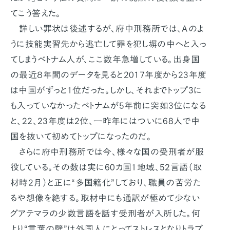
てこう答えた。
詳しい罪状は後述するが、府中刑務所では、Ａのよ
うに技能実習先から逃亡して罪を犯し塀の中へと入っ
てしまうベトナム人が、ここ数年急増している。出身国
の最近８年間のデータを見ると2017年度から23年度
は中国がずっと1位だった。しかし、それまでトップ3に
も入っていなかったベトナムが5年前に突如3位になる
と、22、23年度は2位、一昨年にはついに68人で中
国を抜いて初めてトップになったのだ。
さらに府中刑務所では今、様々な国の受刑者が服
役している。その数は実に60カ国1地域、52言語（取
材時2月）と正に“多国籍化”しており、職員の苦労た
るや想像を絶する。取材中にも通訳が極めて少ない
グアテマラの少数言語を話す受刑者が入所した。何
より“言葉の壁”は外国人にとってストレスとなりトラブ