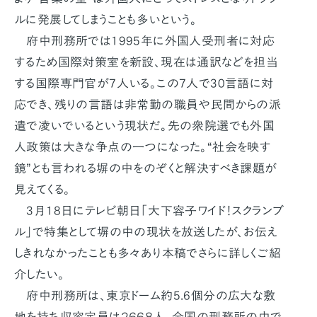
ルに発展してしまうことも多いという。
府中刑務所では1995年に外国人受刑者に対応
するため国際対策室を新設、現在は通訳などを担当
する国際専門官が7人いる。この7人で30言語に対
応でき、残りの言語は非常勤の職員や民間からの派
遣で凌いでいるという現状だ。先の衆院選でも外国
人政策は大きな争点の一つになった。“社会を映す
鏡”とも言われる塀の中をのぞくと解決すべき課題が
見えてくる。
3月18日にテレビ朝日「大下容子ワイド！スクランブ
ル」で特集として塀の中の現状を放送したが、お伝え
しきれなかったことも多々あり本稿でさらに詳しくご紹
介したい。
府中刑務所は、東京ドーム約5.6個分の広大な敷
地を持ち収容定員は２６６８人。全国の刑務所の中で