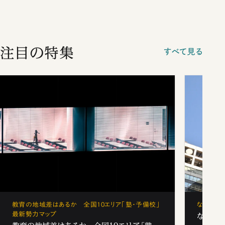
注目の特集
すべて見る
教育の地域差はあるか 全国10エリア「塾・予備校」
なぜ「フ
最新勢力マップ
なぜ「フ