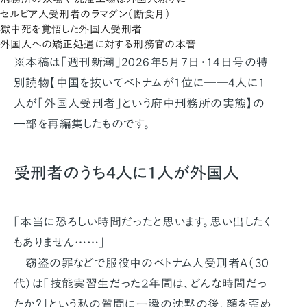
セルビア人受刑者のラマダン（断食月）
獄中死を覚悟した外国人受刑者
外国人への矯正処遇に対する刑務官の本音
※本稿は「週刊新潮」2026年5月7日・14日号の特
別読物【中国を抜いてベトナムが1位に――4人に1
人が「外国人受刑者」という府中刑務所の実態】の
一部を再編集したものです。
受刑者のうち4人に1人が外国人
「本当に恐ろしい時間だったと思います。思い出したく
もありません……」
窃盗の罪などで服役中のベトナム人受刑者Ａ（30
代）は「技能実習生だった２年間は、どんな時間だっ
たか？」という私の質問に一瞬の沈黙の後、顔を歪め