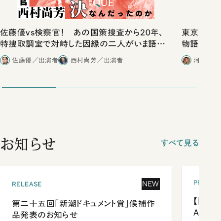
佐藤優vs検察官！ あの国策捜査から20年、
東京は都心
特捜取調室で対峙した因縁の二人がいま語り
物語」にリ
合ったこと
佐藤優／出演者
西村尚芳／出演者
河野有理
お知らせ
すべて見る
PRESEN
NEW
RELEASE
【「新潮
第二十五回「新潮ドキュメント賞」候補作
Anni
品発表のお知らせ