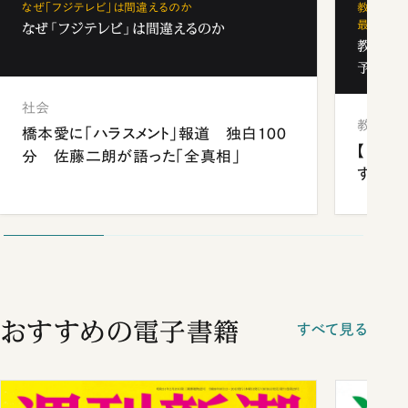
なぜ「フジテレビ」は間違えるのか
教育の地
最新勢力
なぜ「フジテレビ」は間違えるのか
教育の地
予備校
社会
教育
橋本愛に「ハラスメント」報道 独白100
【中国
分 佐藤二朗が語った「全真相」
する“
おすすめの電子書籍
すべて見る