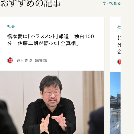
おすすめの記事
すべて見る
社会
社会
橋本愛に「ハラスメント」報道 独白100
【熊本
分 佐藤二朗が語った「全真相」
死を分
金」
「週刊新潮」編集部
「週