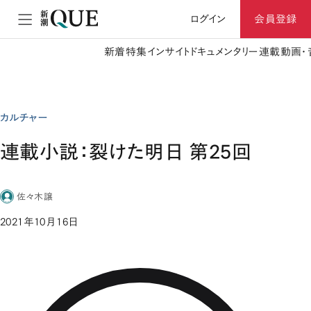
ログイン
会員登録
新着
特集
インサイト
ドキュメンタリー
連載
動画・
カルチャー
連載小説：裂けた明日 第25回
佐々木譲
2021年10月16日