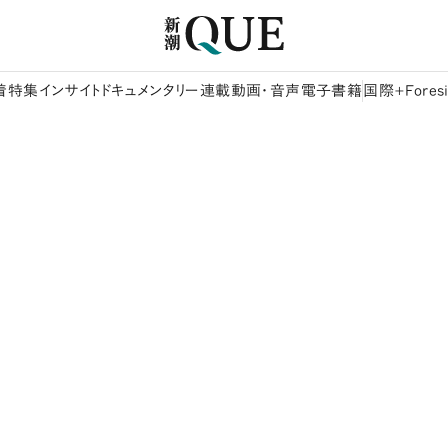
着
特集
インサイト
ドキュメンタリー
連載
動画・音声
電子書籍
国際+Foresi