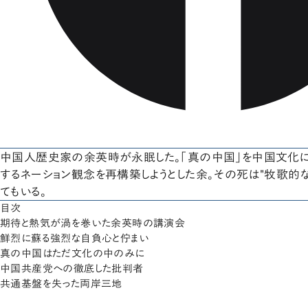
中国人歴史家の余英時が永眠した。「真の中国」を中国文化
するネーション観念を再構築しようとした余。その死は"牧歌的
てもいる。
目次
期待と熱気が渦を巻いた余英時の講演会
鮮烈に蘇る強烈な自負心と佇まい
真の中国はただ文化の中のみに
中国共産党への徹底した批判者
共通基盤を失った両岸三地