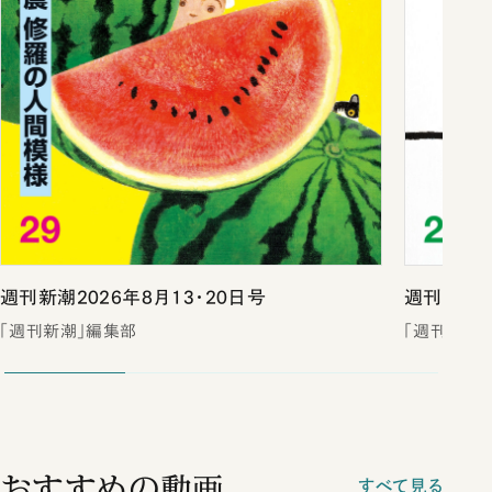
週刊新潮2026年8月13・20日号
週刊新潮2
「週刊新潮」編集部
「週刊新潮
おすすめの動画
すべて見る