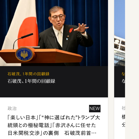
石破茂、1年間の回顧録
なぜ「フ
石破茂、1年間の回顧録
なぜ「フ
社会
政治
NEW
橋本愛
「楽しい日本」「“神に選ばれた”トランプ大
分 佐
統領との極秘電話」「赤沢さんに任せた
日米関税交渉」の裏側 石破茂前首相