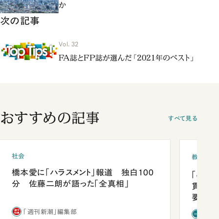
か
次の記事
Vol. 32
FA誌とFP誌が選んだ「2021年のベスト」
おすすめの記事
すべて見る
社会
教育
橋本愛に「ハラスメント」報道 独白100
「早実
分 佐藤二朗が語った「全真相」
貫校へ
要だっ
「週刊新潮」編集部
「新