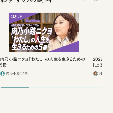
肉乃小路ニクヨ「わたし」の人生を生きるための
2026年
5冊
「上京物語
肉乃小路ニクヨ
河野有理