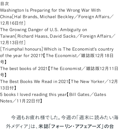
目次
Washington Is Preparing for the Wrong War With
China［Hal Brands、Michael Beckley／Foreign Affairs／
12月16日付］
The Growing Danger of U.S. Ambiguity on
Taiwan［Richard Haass、David Sacks／Foreign Affairs／
12月13日付］
［Triumphal honours］Which is The Economist's country
of the year for 2021?【The Economist／雑誌版12月18日
号】
The best books of 2021【The Economist／雑誌版12月11日
号】
The Best Books We Read in 2021【The New Yorker／12月
13日付】
5 books I loved reading this year【Bill Gates／Gates
Notes／11月22日付】
今週もお疲れ様でした。今週の「週末に読みたい海
外メディア」は、
米誌「フォーリン・アフェアーズ」の台