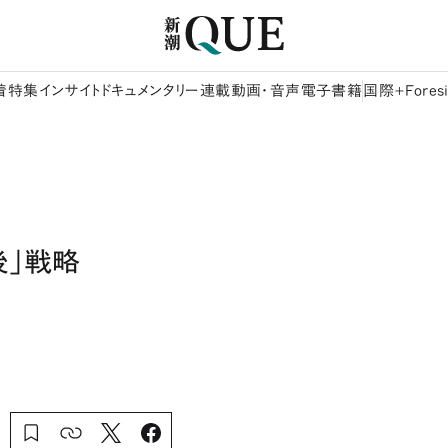
着
特集
インサイト
ドキュメンタリー
連載
動画・音声
電子書籍
国際+Foresi
後」戦略