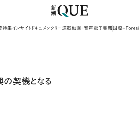
着
特集
インサイト
ドキュメンタリー
連載
動画・音声
電子書籍
国際+Foresi
興の契機となる