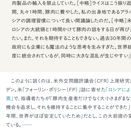
肉製品の輸入を禁止していた。［中略］ライスはこう振り返
間、丸々1時間、豚肉に費やした。私の出身地であるアラ
シアの調理習慣について長い間議論したのだ。［中略］
ロシアの大統領と1時間かけて豚肉の話をする日が再び
たい。また、それを期待することもできない。過去30年間
政府にも企業にも魔法のような思考を生みすぎた。世界
度に統合されているが、同時に大きな混乱が生じやすい
このように説くのは、米外交問題評議会（CFR）上席研究
デン。米「フォーリン・ポリシー（FP）」誌に寄せた
「ロシアに
焉」
で、指導者たちが「豚肉生産者だけでなく大小さまざま
機会を追求し、それを維持することに集中することができた」
年間、世界がほぼ安定していたため」だとし、この大前提の
ている。……