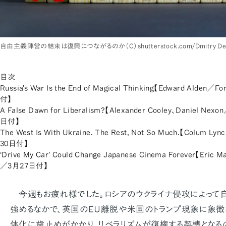
自由主義陣営の結束は復興につながるのか（C）shutterstock.com/Dmitry Dem
目次
Russia's War Is the End of Magical Thinking【Edward Alden／
付】
A False Dawn for Liberalism?【Alexander Cooley、Daniel Nexo
日付】
The West Is With Ukraine. The Rest, Not So Much.【Colum Ly
30日付】
‘Drive My Car' Could Change Japanese Cinema Forever【Eric Ma
／3月27日付】
今週もお疲れ様でした。ロシアのウクライナ侵攻によって
強めるなかで、英国のＥＵ離脱や米国のトランプ現象に象徴
体化に歯止めがかかり、リベラリズムが復権する契機となる