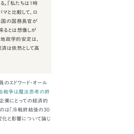
る。『私たちは1時
バマと比較して、ロ
米国の国務長官が
来るとは想像しが
の地政学的安定は、
経済は依然として高
」
員のエドワード・オール
よる戦争は魔法思考の終
な企業にとっての経済的
のは「冷戦終結後の30
変化と影響について論じ