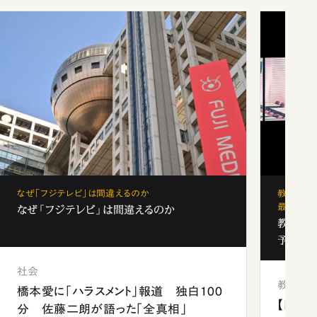
なぜ「フジテレビ」は間違えるのか
教育の地
最新勢力
なぜ「フジテレビ」は間違えるのか
教育の地
予備校
社会
教育
橋本愛に「ハラスメント」報道 独白100
【四国
分 佐藤二朗が語った「全真相」