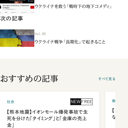
ウクライナを救う「戦時下の地下コメディ」
次の記事
Vol. 45
ウクライナ戦争「長期化」で起きること
おすすめの記事
すべて見る
教育
NEW
FREE
社会
【四国
【熊本地震】イオンモール爆発事故で生
ながら
死を分けた「タイミング」と「金庫の売上
金」