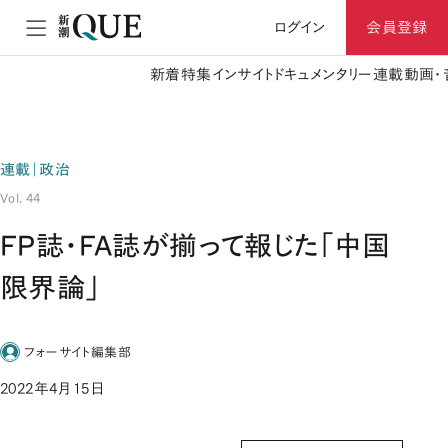
ログイン
会員登録
新着
特集
インサイト
ドキュメンタリー
連載
動画・
連載｜政治
Vol. 44
FP誌・FA誌が揃って報じた「中国
限界論」
フォーサイト編集部
2022年4月15日