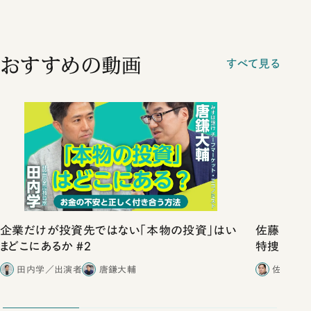
おすすめの動画
すべて見る
企業だけが投資先ではない「本物の投資」はい
佐藤優vs
まどこにあるか #2
特捜取調
合ったこと
田内学／出演者
唐鎌大輔
佐藤優／