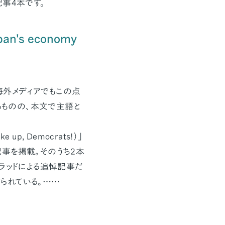
事4本です。
apan's economy
外メディアでもこの点
るものの、本文で主語と
, Democrats!）」
事を掲載。そのうち2本
ラッドによる追悼記事だ
られている。……