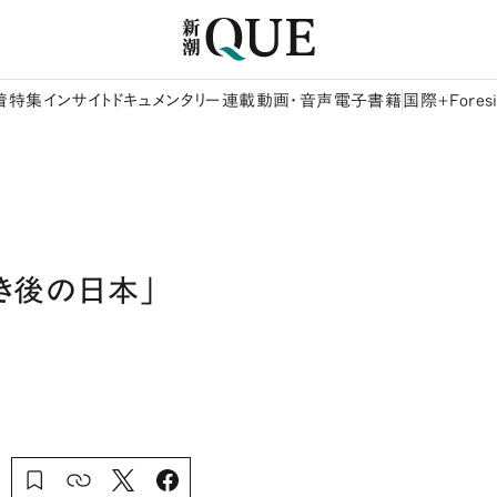
着
特集
インサイト
ドキュメンタリー
連載
動画・音声
電子書籍
国際+Foresi
き後の日本」