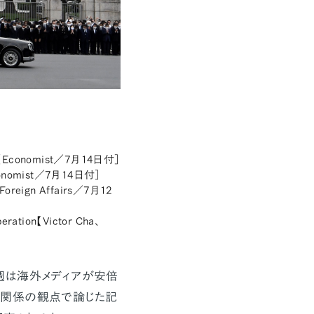
ears［Economist／7月14日付］
t［Economist／7月14日付］
／Foreign Affairs／7月12
eration【Victor Cha、
週は海外メディアが安倍
韓関係の観点で論じた記