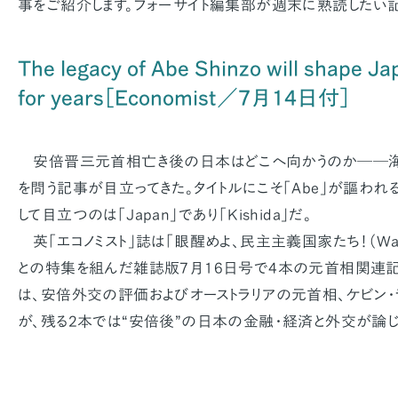
事をご紹介します。フォーサイト編集部が週末に熟読したい記
The legacy of Abe Shinzo will shape J
for years［Economist／7月14日付］
安倍晋三元首相亡き後の日本はどこへ向かうのか──海
を問う記事が目立ってきた。タイトルにこそ「Abe」が謳われ
して目立つのは「Japan」であり「Kishida」だ。
英「エコノミスト」誌は「眼醒めよ、民主主義国家たち！（Wake up
との特集を組んだ雑誌版7月16日号で4本の元首相関連記
は、安倍外交の評価およびオーストラリアの元首相、ケビン・
が、残る2本では“安倍後”の日本の金融・経済と外交が論じ