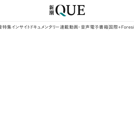
着
特集
インサイト
ドキュメンタリー
連載
動画・音声
電子書籍
国際+Foresi