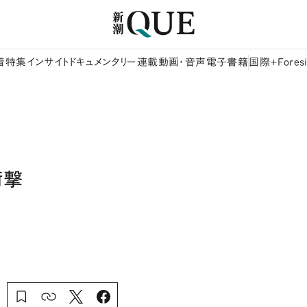
着
特集
インサイト
ドキュメンタリー
連載
動画・音声
電子書籍
国際+Foresi
衝撃