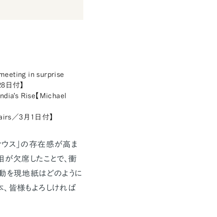
meeting in surprise
月28日付】
dia's Rise【Michael
Affairs／3月1日付】
サウス」の存在感が高ま
相が欠席したことで、衝
行動を現地紙はどのように
本、皆様もよろしければ