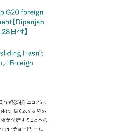
p G20 foreign
ment【Dipanjan
2月28日付】
liding Hasn't
an／Foreign
」
英字経済紙「エコノミッ
理由は、続く本文を読め
外相が欠席することへの
ロイ・チョードリー）。