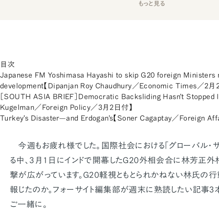
もっと見る
目次
Japanese FM Yoshimasa Hayashi to skip G20 foreign Ministers 
development【Dipanjan Roy Chaudhury／Economic Times／2
［SOUTH ASIA BRIEF］Democratic Backsliding Hasn't Stopped In
Kugelman／Foreign Policy／3月2日付】
Turkey's Disaster—and Erdogan's【Soner Cagaptay／Foreign 
今週もお疲れ様でした。国際社会における「グローバル・
る中、3月1日にインドで開幕したG20外相会合に林芳正外
撃が広がっています。G20軽視ともとられかねない林氏の
報じたのか。フォーサイト編集部が週末に熟読したい記事3
ご一緒に。