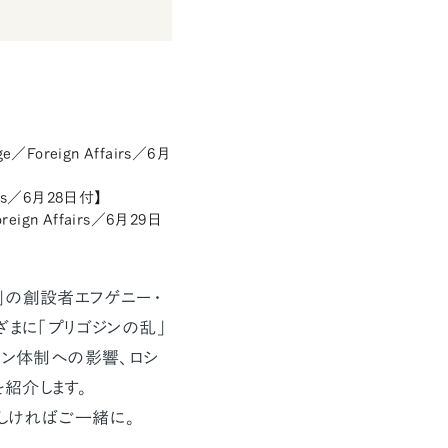
mage／Foreign Affairs／6月
fairs／6月28日付】
／Foreign Affairs／6月29日
」の創設者エフゲニー・
ざまに「プリゴジンの乱」
チン体制への影響、ロシ
紹介します。
しければご一緒に。