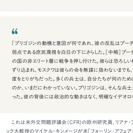
「プリゴジンの動機と意図が何であれ、彼の反乱はプー
弱点である庶民蔑視を白日の下にさらした。［中略］プー
の国の非エリート層に戦争を押し付けた。彼らは恐ろし
ずり込まれ、モスクワは彼らの命を無謀に扱わないまでも
度をとりがちだった。多くの兵士は、自分たちが何のため
のか、いまだにわかっていない。プリゴジンは、そんな兵
った。彼の背後には政治的な動きはなく、明確なイデオロ
これは米外交問題評議会（CFR)の欧州研究員、リアナ・フィ
ック大教授のマイケル・キンメージが米「フォーリン・アフェアー