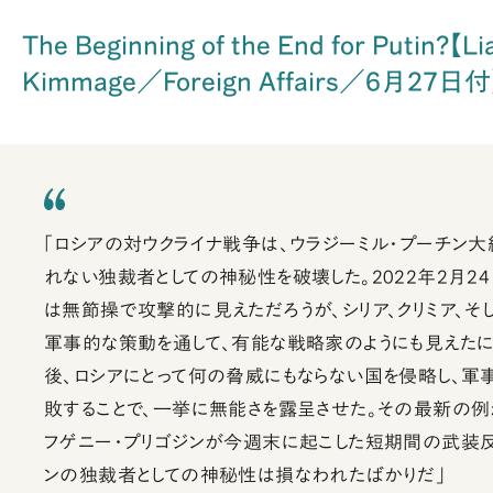
The Beginning of the End for Putin?【Li
Kimmage／Foreign Affairs／6月27日付
「ロシアの対ウクライナ戦争は、ウラジーミル・プーチン
れない独裁者としての神秘性を破壊した。2022年2月2
は無節操で攻撃的に見えただろうが、シリア、クリミア、そ
軍事的な策動を通して、有能な戦略家のようにも見えたに
後、ロシアにとって何の脅威にもならない国を侵略し、軍
敗することで、一挙に無能さを露呈させた。その最新の
フゲニー・プリゴジンが今週末に起こした短期間の武装
ンの独裁者としての神秘性は損なわれたばかりだ」