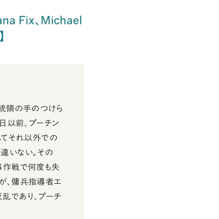
ana Fix、Michael
】
大統領の手のつけら
4日以前、プーチン
してそれ以外での
違いない。その
事作戦で何度も失
例が、傭兵指導者エ
反乱であり、プーチ