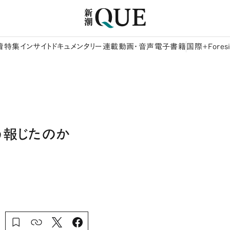
着
特集
インサイト
ドキュメンタリー
連載
動画・音声
電子書籍
国際+Foresi
う報じたのか