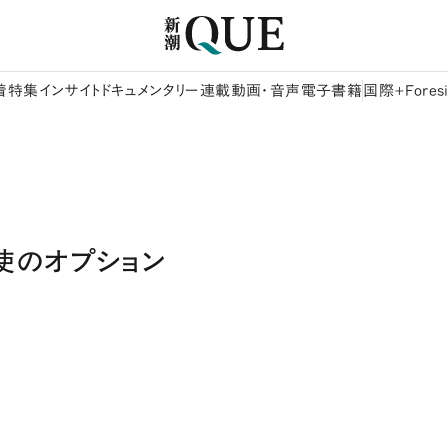
着
特集
インサイト
ドキュメンタリー
連載
動画・音声
電子書籍
国際+Foresi
使のオプション