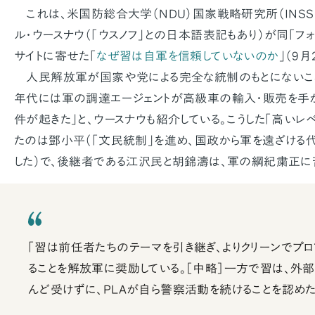
これは、米国防総合大学（NDU）国家戦略研究所（INSS
ル・ウースナウ（「ウスノフ」との日本語表記もあり）が同「フォ
サイトに寄せた「
なぜ習は自軍を信頼していないのか
」（9
人民解放軍が国家や党による完全な統制のもとにないことは
年代には軍の調達エージェントが高級車の輸入・販売を手
件が起きた」と、ウースナウも紹介している。こうした「高いレ
たのは鄧小平（「文民統制」を進め、国政から軍を遠ざける代
した）で、後継者である江沢民と胡錦濤は、軍の綱紀粛正に
「習は前任者たちのテーマを引き継ぎ、よりクリーンでプロ
ることを解放軍に奨励している。［中略］一方で習は、外
んど受けずに、PLAが自ら警察活動を続けることを認めた