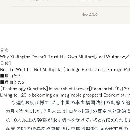
もっと見る
目次
Why Xi Jinping Doesn't Trust His Own Military【Joel Wuthnow
日付】
No, the World Is Not Multipolar【Jo Inge Bekkevold／Foreign
■理由その1
■理由その2
［Technology Quarterly］In search of forever【Economist／9月
Living to 120 is becoming an imaginable prospect【Economi
今週もお疲れ様でした。中国の李尚福国防相の動静が途
カ月がたちました。7月末には「ロケット軍」の司令官と政治
の10人以上の幹部が取り調べを受けているとも伝えられま
産党の間の特異な政軍関係は中国情勢を捉える最重要のポ