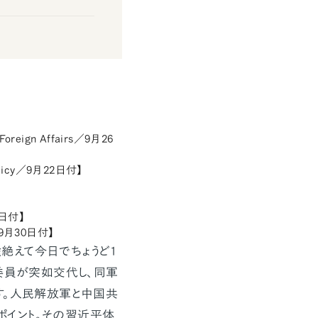
／Foreign Affairs／9月26
 Policy／9月22日付】
30日付】
st／9月30日付】
絶えて今日でちょうど1
委員が突如交代し、同軍
す。人民解放軍と中国共
イント。その習近平体