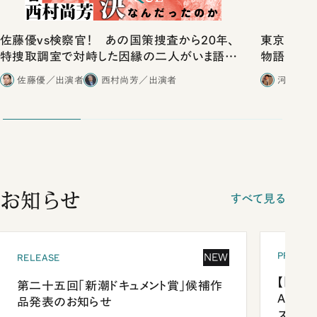
佐藤優vs検察官！ あの国策捜査から20年、
東京は都心
特捜取調室で対峙した因縁の二人がいま語り
物語」にリ
合ったこと
佐藤優／出演者
西村尚芳／出演者
河野有理
お知らせ
すべて見る
PRESEN
NEW
RELEASE
【「新潮
第二十五回「新潮ドキュメント賞」候補作
Anni
品発表のお知らせ
ズプレ