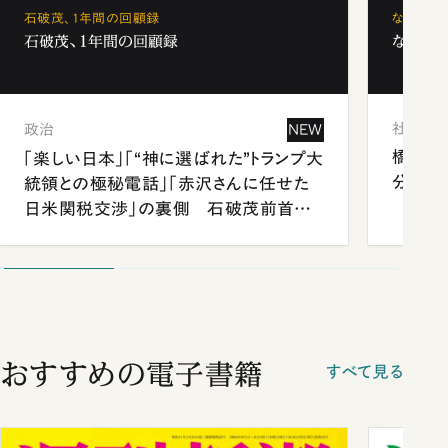
石破茂、1年間の回顧録
なぜ「フ
石破茂、1年間の回顧録
なぜ「フ
社会
政治
NEW
橋本愛
「楽しい日本」「“神に選ばれた”トランプ大
分 佐
統領との極秘電話」「赤沢さんに任せた
日米関税交渉」の裏側 石破茂前首相
が明かす施政方針演説から日米首脳会
談まで
おすすめの電子書籍
すべて見る