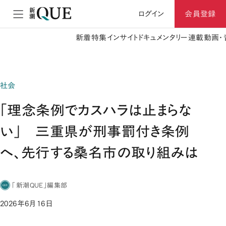
ログイン
会員登録
新着
特集
インサイト
ドキュメンタリー
連載
動画・
社会
「理念条例でカスハラは止まらな
い」 三重県が刑事罰付き条例
へ、先行する桑名市の取り組みは
「新潮QUE」編集部
2026年6月16日