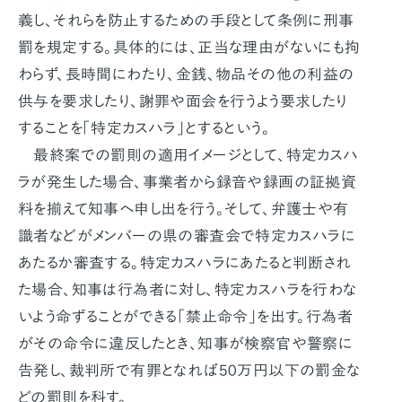
義し、それらを防止するための手段として条例に刑事
罰を規定する。具体的には、正当な理由がないにも拘
わらず、長時間にわたり、金銭、物品その他の利益の
供与を要求したり、謝罪や面会を行うよう要求したり
することを「特定カスハラ」とするという。
最終案での罰則の適用イメージとして、特定カスハ
ラが発生した場合、事業者から録音や録画の証拠資
料を揃えて知事へ申し出を行う。そして、弁護士や有
識者などがメンバーの県の審査会で特定カスハラに
あたるか審査する。特定カスハラにあたると判断され
た場合、知事は行為者に対し、特定カスハラを行わな
いよう命ずることができる「禁止命令」を出す。行為者
がその命令に違反したとき、知事が検察官や警察に
告発し、裁判所で有罪となれば50万円以下の罰金な
どの罰則を科す。