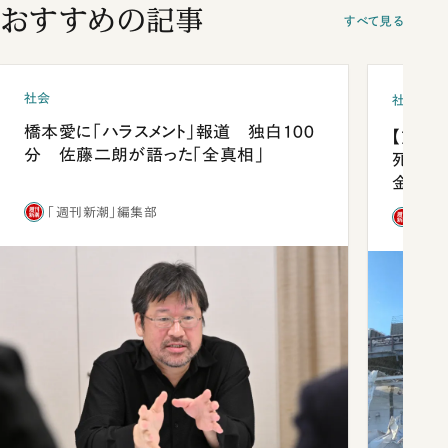
おすすめの記事
すべて見る
社会
社会
橋本愛に「ハラスメント」報道 独白100
【熊本
分 佐藤二朗が語った「全真相」
死を分
金」
「週刊新潮」編集部
「週