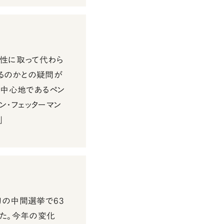
実性に取って代わら
るのかとの疑問が
な中心地であるペン
・フェッターマン
」
初の中間選挙で63
った。今年の変化