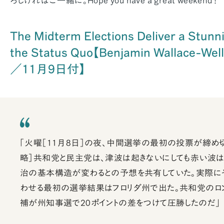
ろしければご一緒に。Hope you have a great weekend！
The Midterm Elections Deliver a Stunn
the Status Quo【Benjamin Wallace-We
／11月9日付】
「火曜［11月8日］の夜、中間選挙の最初の投票が締め切
略］共和党と民主党は、津波は起きないにしても赤い波
治の基本構造が変わるとの予想を共有していた。実際に
わせる最初の選挙結果はフロリダ州で出た。共和党のロン
補が州知事選で20ポイントの差をつけて圧勝したのだ」