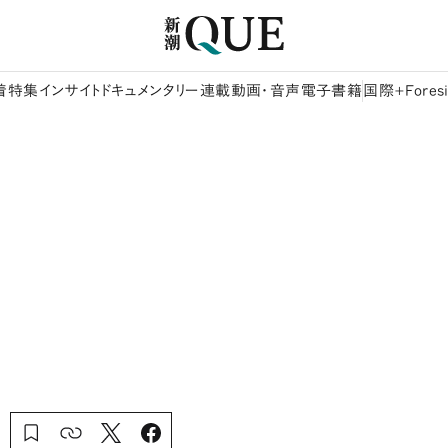
着
特集
インサイト
ドキュメンタリー
連載
動画・音声
電子書籍
国際+Foresi