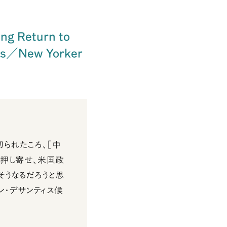
ing Return to
lls／New Yorker
られたころ、［中
は押し寄せ、米国政
そうなるだろうと思
・デサンティス候