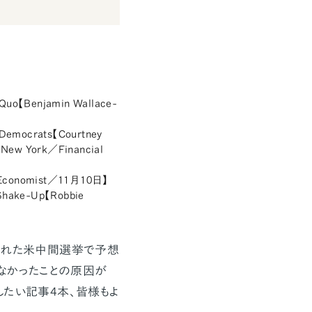
s Quo【Benjamin Wallace-
he Democrats【Courtney
n New York／Financial
er【Economist／11月10日】
 Shake-Up【Robbie
われた米中間選挙で予想
しなかったことの原因が
したい記事4本、皆様もよ