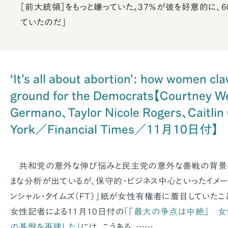
［前大統領］をもっと嫌っていた。37％が彼を好意的に、
ていたのだ」
‘It's all about abortion': how women cl
ground for the Democrats【Courtney W
Germano、Taylor Nicole Rogers、Caitlin 
York／Financial Times／11月10日付】
共和党の意外な伸び悩みと民主党の意外な善戦の背景に
まな分析が出ているが、保守的・ビジネス中心といったイメー
ンシャル・タイムズ（FT）」紙が女性有権者に着目していたこ
女性記者による11月10日付の
「『最大の争点は中絶』 女
の基盤を再建した」
には、こうある。……