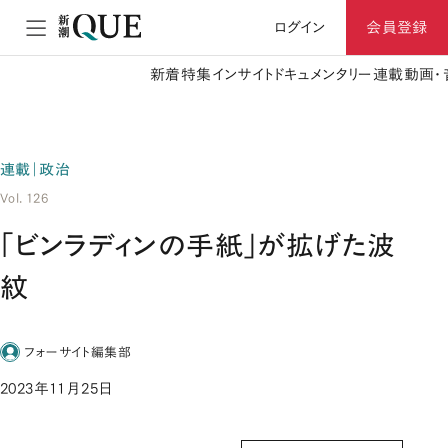
ログイン
会員登録
新着
特集
インサイト
ドキュメンタリー
連載
動画・
連載｜政治
Vol. 126
「ビンラディンの手紙」が拡げた波
紋
フォーサイト編集部
2023年11月25日