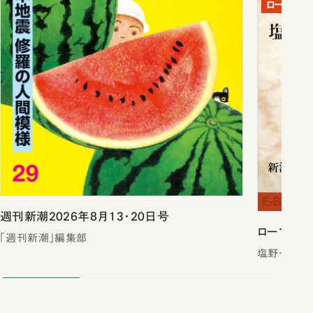
週刊新潮2026年8月13・20日号
ローマは一
「週刊新潮」編集部
塩野七生／