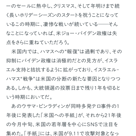
ーのセールに熱中し、クリスマス、そして年明けまで続
く長いホリデーシーズンのスタートを祝うことになって
いるこの時期に、凄惨な戦いが続いている――そん
なことになっていれば、米ジョー・バイデン政権は失
点をさらに重ねていただろう。
米国内では、ハマスへの“報復”は過剰であり、その
抑制にバイデン政権は消極的だとの見方が、イスラ
エル支持と拮抗するように拡がっており、イスラエル・
ハマス“戦争”は米国の分断の新たな要因となりつつ
ある。しかも、大統領選の投票日まで残り1年を切ると
いう時期においてだ。
あのウサマ・ビンラディンが同時多発テロ事件の1
年後に発表した「米国への手紙」が、それから21年後
の今月中旬、米国の若年層を中心にSNSで注目を
集めた。「手紙」には、米国が9.11で攻撃対象となっ