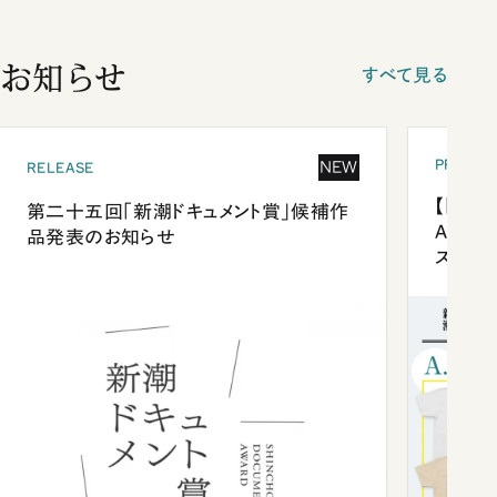
お知らせ
すべて見る
PRESEN
NEW
RELEASE
【「新潮
第二十五回「新潮ドキュメント賞」候補作
Anni
品発表のお知らせ
ズプレ