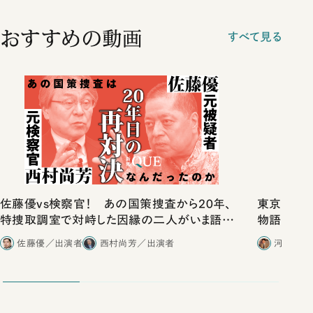
おすすめの動画
すべて見る
佐藤優vs検察官！ あの国策捜査から20年、
東京は都心
特捜取調室で対峙した因縁の二人がいま語り
物語」にリ
合ったこと
佐藤優／出演者
西村尚芳／出演者
河野有理