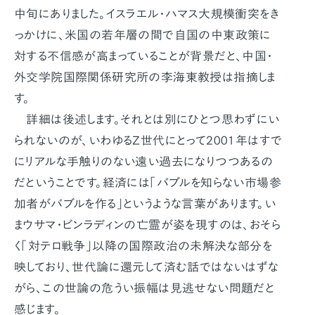
中旬にありました。イスラエル・ハマス大規模衝突をき
っかけに、米国の若年層の間で自国の中東政策に
対する不信感が高まっていることが背景だと、中国・
外交学院国際関係研究所の李海東教授は指摘しま
す。
詳細は後述します。それとは別にひとつ思わずにい
られないのが、いわゆるZ世代にとって2001年はすで
にリアルな手触りのない遠い過去になりつつあるの
だということです。経済には「バブルを知らない市場参
加者がバブルを作る」というような言葉があります。い
まウサマ・ビンラディンの亡霊が姿を現すのは、おそら
く「対テロ戦争」以降の国際政治の未解決な部分を
映しており、世代論に還元して済む話ではないはずな
がら、この世論の危うい振幅は見逃せない問題だと
感じます。