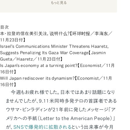
もっと見る
目次
本・拉登的信在美引关注，说明什么？【环球时报／李海东／
11月23日付】
Israel's Communications Minister Threatens Haaretz,
Suggests Penalizing Its Gaza War Coverage【Jasmin
Gueta／Haaretz／11月23日付】
Is Japan's economy at a turning point?【Economist／11月
16日付】
Will Japan rediscover its dynamism?【Economist／11月
16日付】
今週もお疲れ様でした。日本ではあまり話題になり
ませんでしたが、9.11米同時多発テロの首謀者である
ウサマ・ビンラディンが21年前に発したメッセージ「ア
メリカへの手紙（Letter to the American People）」
が、
SNSで爆発的に拡散される
という出来事が今月