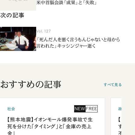
米中首脳会談「成果」と「失敗」
次の記事
Vol. 127
「死んだ人を悪く言うもんじゃないと母から
言われた」キッシンジャー逝く
おすすめの記事
すべて見る
NEW
FREE
社会
政治
【熊本地震】イオンモール爆発事故で生
【内閣
死を分けた「タイミング」と「金庫の売上
する人
金」
不仲説