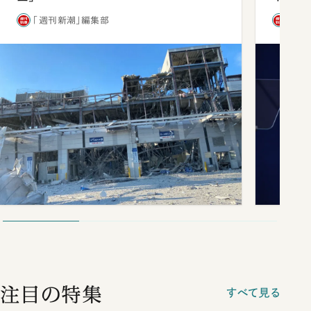
「週刊新潮」編集部
「週
注目の特集
すべて見る