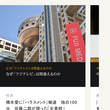
なぜ「フジテレビ」は間違えるのか
中学受験
なぜ「フジテレビ」は間違えるのか
中学受験
社会
教育
橋本愛に「ハラスメント」報道 独白100
「早実
分 佐藤二朗が語った「全真相」
貫校へ