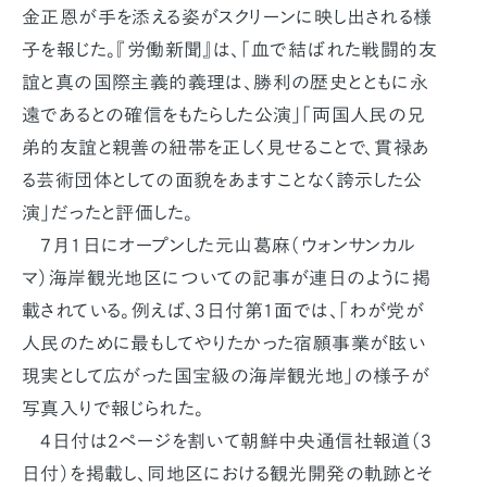
金正恩が手を添える姿がスクリーンに映し出される様
子を報じた。『労働新聞』は、「血で結ばれた戦闘的友
誼と真の国際主義的義理は、勝利の歴史とともに永
遠であるとの確信をもたらした公演」「両国人民の兄
弟的友誼と親善の紐帯を正しく見せることで、貫禄あ
る芸術団体としての面貌をあますことなく誇示した公
演」だったと評価した。
7月1日にオープンした元山葛麻（ウォンサンカル
マ）海岸観光地区についての記事が連日のように掲
載されている。例えば、3日付第1面では、「わが党が
人民のために最もしてやりたかった宿願事業が眩い
現実として広がった国宝級の海岸観光地」の様子が
写真入りで報じられた。
4日付は2ページを割いて朝鮮中央通信社報道（3
日付）を掲載し、同地区における観光開発の軌跡とそ