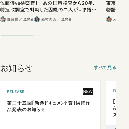
佐藤優vs検察官！ あの国策捜査から20年、
東京は都心
特捜取調室で対峙した因縁の二人がいま語り
物語」にリ
合ったこと
佐藤優／出演者
西村尚芳／出演者
河野有理
お知らせ
すべて見る
PRESEN
NEW
RELEASE
【「新潮
第二十五回「新潮ドキュメント賞」候補作
Anni
品発表のお知らせ
ズプレ