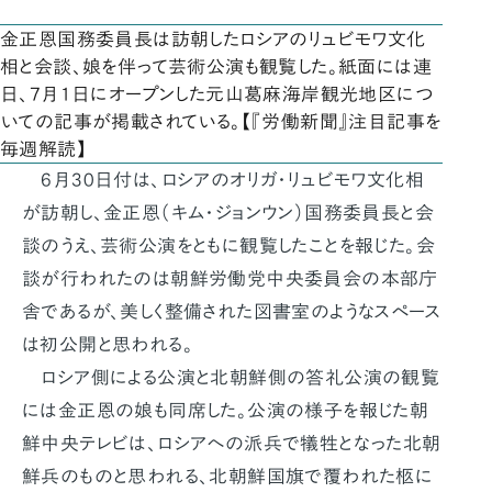
金正恩国務委員長は訪朝したロシアのリュビモワ文化
相と会談、娘を伴って芸術公演も観覧した。紙面には連
日、7月1日にオープンした元山葛麻海岸観光地区につ
いての記事が掲載されている。【『労働新聞』注目記事を
毎週解読】
6月30日付は、ロシアのオリガ・リュビモワ文化相
が訪朝し、金正恩（キム・ジョンウン）国務委員長と会
談のうえ、芸術公演をともに観覧したことを報じた。会
談が行われたのは朝鮮労働党中央委員会の本部庁
舎であるが、美しく整備された図書室のようなスペース
は初公開と思われる。
ロシア側による公演と北朝鮮側の答礼公演の観覧
には金正恩の娘も同席した。公演の様子を報じた朝
鮮中央テレビは、ロシアへの派兵で犠牲となった北朝
鮮兵のものと思われる、北朝鮮国旗で覆われた柩に