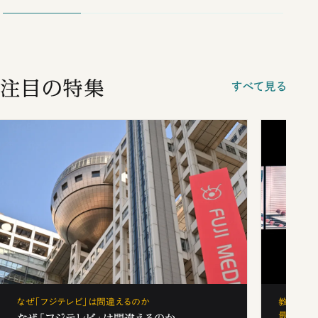
注目の特集
すべて見る
なぜ「フジテレビ」は間違えるのか
教育の地
最新勢力