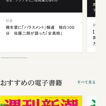
なぜ「フジテレビ」は間違えるのか
教育の地
予備校
社会
教育
橋本愛に「ハラスメント」報道 独白100
【九州
分 佐藤二朗が語った「全真相」
関西資
方
おすすめの電子書籍
すべて見る