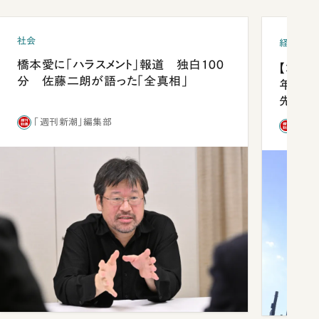
社会
経済・ビ
橋本愛に「ハラスメント」報道 独白100
【コン
分 佐藤二朗が語った「全真相」
年会は
先1位
「週刊新潮」編集部
「週