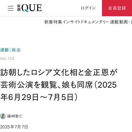
ログイン
会員登録
新着
特集
インサイト
ドキュメンタリー
連載
動画・
連載｜政治
Vol. 123
訪朝したロシア文化相と金正恩が
芸術公演を観覧、娘も同席（2025
年6月29日～7月5日）
礒﨑敦仁
2025年7月7日