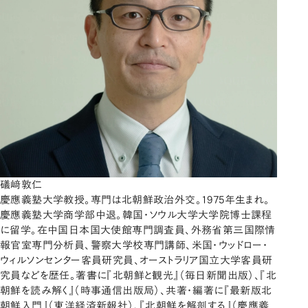
礒﨑敦仁
慶應義塾大学教授。専門は北朝鮮政治外交。1975年生まれ。
慶應義塾大学商学部中退。韓国・ソウル大学大学院博士課程
に留学。在中国日本国大使館専門調査員、外務省第三国際情
報官室専門分析員、警察大学校専門講師、米国・ウッドロー・
ウィルソンセンター客員研究員、オーストラリア国立大学客員研
究員などを歴任。著書に『北朝鮮と観光』（毎日新聞出版）、『北
朝鮮を読み解く』（時事通信出版局）、共著・編著に『最新版北
朝鮮入門』（東洋経済新報社）、『北朝鮮を解剖する』（慶應義