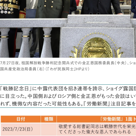
7月27日夜、祖国解放戦争勝利記念閲兵式での金正恩国務委員長（中央）、ショ
国共産党政治局委員（右）（『わが民族同士』HPより）
「戦勝記念日」に中露代表団を招き連帯を誇示、ショイグ露
に目立った。中国側およびロシア側と金正恩がもった会談はい
れず、機微な内容だった可能性もある。『労働新聞』注目記事