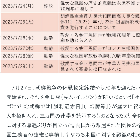
7月27日、朝鮮戦争の休戦協定締結から70年を迎えた。
開始され、それを金日成（キム・イルソン）が防いだという「
づけで、北朝鮮では「勝利記念日」（「戦勝節」）が盛大に
人を招き入れ、三カ国の連帯を誇示するものとなったが、全
に対する厚遇ぶりが目立った。両国から派遣された団長の格
国主義者の強権と専横」、すなわち米国に対する認識の相