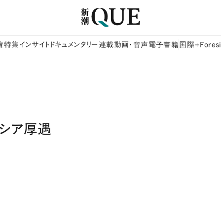
着
特集
インサイト
ドキュメンタリー
連載
動画・音声
電子書籍
国際+Foresi
ロシア厚遇