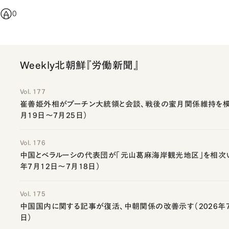
0
Weekly北朝鮮『労働新聞』
Vol. 177
崔善姫外相がプーチン大統領と会談、戦後の蜜月関係維持を模索
月19日～7月25日）
Vol. 176
中国とベラルーシの代表団が「元山葛麻海岸観光地区」を相次い
年7月12日～7月18日）
Vol. 175
中国国内に関する記事が復活、中朝関係の改善示す（2026年7
日）