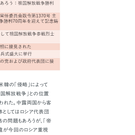
米韓の「侵略」によって
祖国解放戦争」との位置
祝われた。中露両国から客
体としてはロシア代表団
の問題もあろうが、「帝
違が今回のロシア重視