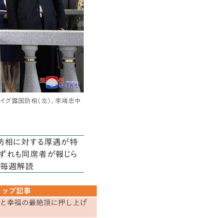
イグ露国防相（左）、李鴻忠中
国防相に対する厚遇が特
ずれも同席者が報じら
を毎週解読