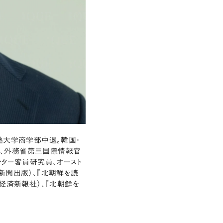
塾大学商学部中退。韓国・
、外務省第三国際情報官
ンター客員研究員、オースト
新聞出版）、『北朝鮮を読
経済新報社）、『北朝鮮を