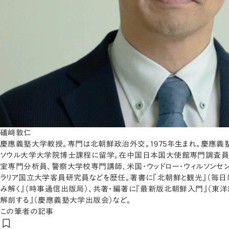
礒﨑敦仁
慶應義塾大学教授。専門は北朝鮮政治外交。1975年生まれ。慶應義
ソウル大学大学院博士課程に留学。在中国日本国大使館専門調査員
室専門分析員、警察大学校専門講師、米国・ウッドロー・ウィルソンセ
ラリア国立大学客員研究員などを歴任。著書に『北朝鮮と観光』（毎日
み解く』（時事通信出版局）、共著・編著に『最新版北朝鮮入門』（東洋
解剖する』（慶應義塾大学出版会）など。
この筆者の記事