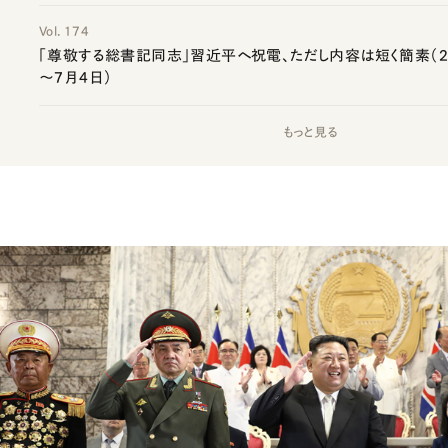
Vol. 174
「尊敬する総書記同志」習近平へ祝電、ただし内容は短く簡素（20
～7月4日）
もっと見る