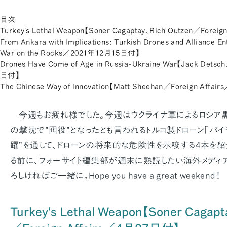
目次
Turkey's Lethal Weapon【Soner Cagaptay、Rich Outzen／Fore
From Ankara with Implications: Turkish Drones and Alliance 
War on the Rocks／2021年12月15日付】
Drones Have Come of Age in Russia-Ukraine War【Jack Detsc
日付】
The Chinese Way of Innovation【Matt Sheehan／Foreign Affa
今週もお疲れ様でした。今週はウクライナ軍によるロシア黒
の撃沈で”囮役”となったとも言われるトルコ製ドローン「バイラ
躍”を通して、ドローンの将来的な危険性を示唆する4本を紹
る前に、フォーサイト編集部が週末に熟読したい海外メディ
ろしければご一緒に。Hope you have a great weekend！
Turkey's Lethal Weapon【Soner Cagapt