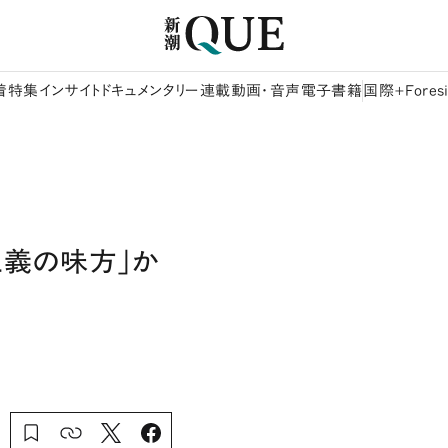
着
特集
インサイト
ドキュメンタリー
連載
動画・音声
電子書籍
国際+Foresi
正義の味方」か