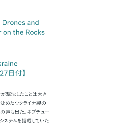
h Drones and
 on the Rocks
kraine
4月27日付】
ナが撃沈したことは大き
を沈めたウクライナ製の
問の声も出た。ネプチュー
システムを搭載していた