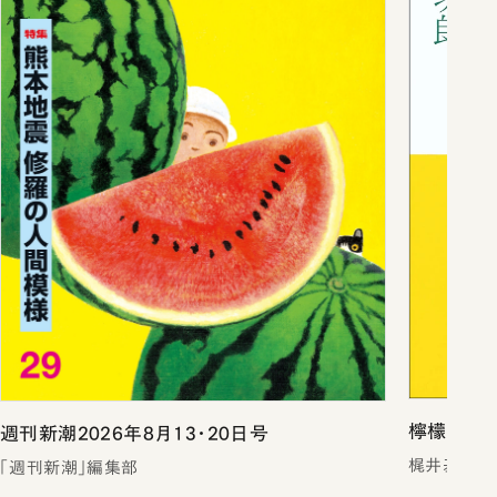
檸檬（新潮
週刊新潮2026年8月13・20日号
梶井基次郎
「週刊新潮」編集部