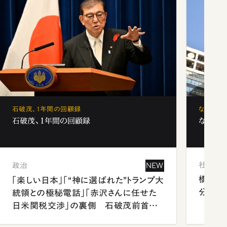
石破茂、1年間の回顧録
なぜ「フ
石破茂、1年間の回顧録
なぜ「フ
社会
政治
NEW
橋本愛
「楽しい日本」「“神に選ばれた”トランプ大
分 佐
統領との極秘電話」「赤沢さんに任せた
日米関税交渉」の裏側 石破茂前首相
が明かす施政方針演説から日米首脳会