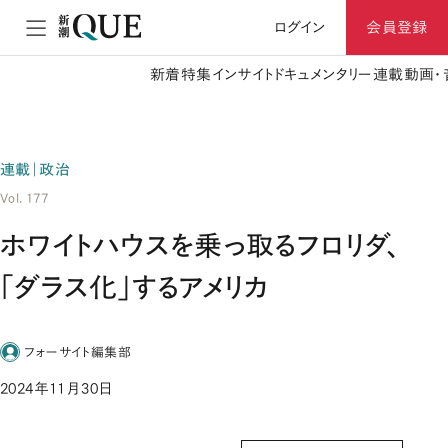
ログイン
会員登録
新着
特集
インサイト
ドキュメンタリー
連載
動画・
連載｜政治
Vol. 177
ホワイトハウスを乗っ取るフロリダ、
「ダラス化」するアメリカ
フォーサイト編集部
2024年11月30日