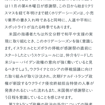
は11月の第4木曜日が感謝祭、この日から始まりクリ
スマスを経て年明けまで続くホリデーシーズンは、小売
り業界の書き入れ時であると同時に、人道や平和に
スポットライトが当たる時季でもあります。
米国の指導者たちは外交分野で和平や支援の実
現に取り組むとき、このホリデーシーズンを強く意識し
ます。イスラエルとヒズボラの停戦が感謝祭の直前に
スタートしたというスケジュールには、仲介をリードした
米ジョー・バイデン政権の意向が強く働いていると見
るべきでしょう。ウクライナとロシアの停戦協議に向け
た取り組みが取り沙汰され、次期ドナルド・トランプ政
権が新設するウクライナ侵攻終結担当特使の人事が
発表されるといった流れもまた、米国側が感謝祭とい
う日程を意識していることを感じさせます。
第2次トランプ政権の政治や外交についての論考