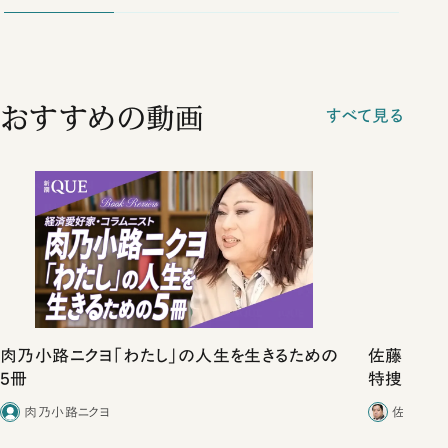
おすすめの動画
すべて見る
肉乃小路ニクヨ「わたし」の人生を生きるための
佐藤優vs
5冊
特捜取調
合ったこと
肉乃小路ニクヨ
佐藤優／