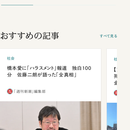
談まで
おすすめの記事
すべて見る
社会
社会
橋本愛に「ハラスメント」報道 独白100
【熊本
分 佐藤二朗が語った「全真相」
死を分
金」
「週刊新潮」編集部
「週