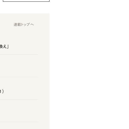
連載トップへ
換え」
1）