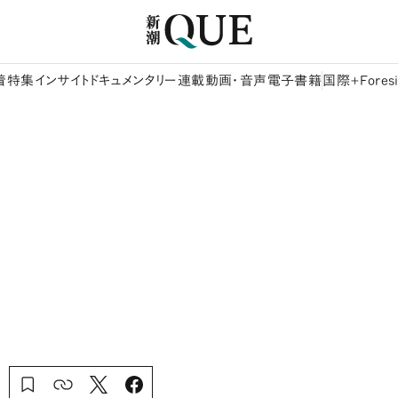
着
特集
インサイト
ドキュメンタリー
連載
動画・音声
電子書籍
国際+Foresi