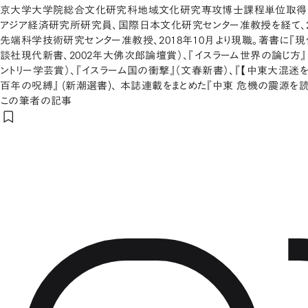
京大学大学院総合文化研究科地域文化研究専攻博士課程単位取得
アジア経済研究所研究員、国際日本文化研究センター准教授を経て、2
先端科学技術研究センター准教授、2018年10月より現職。著書に『
談社現代新書、2002年大佛次郎論壇賞）、『イスラーム世界の論じ方』
ントリー学芸賞）、『イスラーム国の衝撃』（文春新書）、『【中東大混迷を
百年の呪縛』 (新潮選書)、 本誌連載をまとめた『中東 危機の震源を読
この筆者の記事