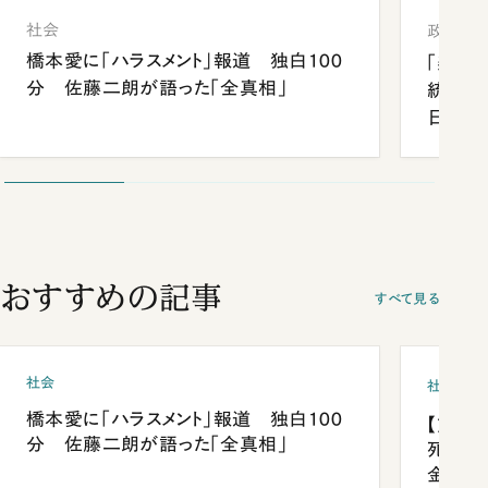
社会
政治
橋本愛に「ハラスメント」報道 独白100
「楽し
分 佐藤二朗が語った「全真相」
統領と
日米関
が明か
談まで
おすすめの記事
すべて見る
社会
社会
橋本愛に「ハラスメント」報道 独白100
【熊本
分 佐藤二朗が語った「全真相」
死を分
金」