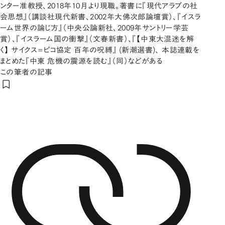
ンター准教授、2018年10月より現職。著書に『現代アラブの社
会思想』（講談社現代新書、2002年大佛次郎論壇賞）、『イスラ
ーム世界の論じ方』（中央公論新社、2009年サントリー学芸
賞）、『イスラーム国の衝撃』（文春新書）、『【中東大混迷を解
く】 サイクス=ピコ協定 百年の呪縛』 (新潮選書)、 本誌連載を
まとめた『中東 危機の震源を読む』（同）などがある
この筆者の記事