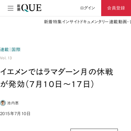
ログイン
会員登録
新着
特集
インサイト
ドキュメンタリー
連載
動画・
連載｜国際
Vol. 13
イエメンではラマダーン月の休戦
が発効（７月１０日〜１７日）
池内恵
2015年7月10日