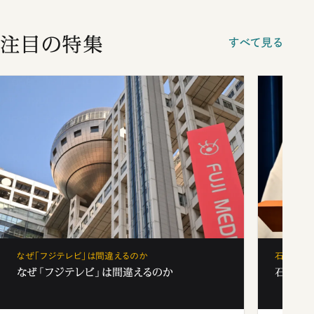
注目の特集
すべて見る
なぜ「フジテレビ」は間違えるのか
石破茂、
なぜ「フジテレビ」は間違えるのか
石破茂、