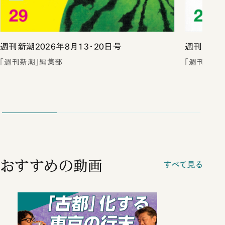
週刊新潮2026年8月13・20日号
週刊新潮2
「週刊新潮」編集部
「週刊新潮
おすすめの動画
すべて見る