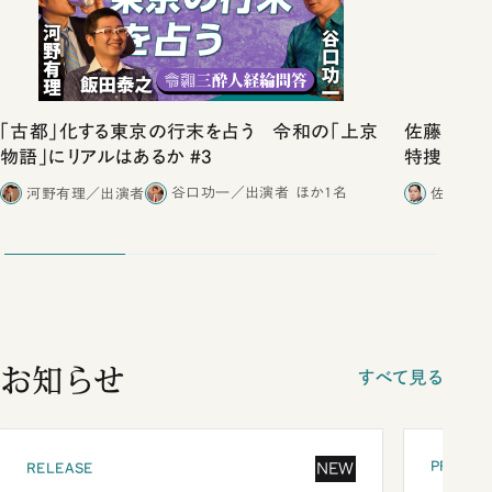
「古都」化する東京の行末を占う 令和の「上京
佐藤優vs
物語」にリアルはあるか #3
特捜取調
合ったこと
河野有理／出演者
谷口功一／出演者
ほか1名
佐藤優／
お知らせ
すべて見る
PRESEN
NEW
RELEASE