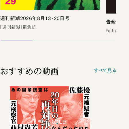
週刊新潮2026年8月13・20日号
告発 裏
「週刊新潮」編集部
桐山煌／著
おすすめの動画
すべて見る