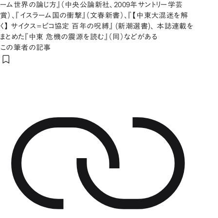
ーム世界の論じ方』（中央公論新社、2009年サントリー学芸
賞）、『イスラーム国の衝撃』（文春新書）、『【中東大混迷を解
く】 サイクス=ピコ協定 百年の呪縛』 (新潮選書)、 本誌連載を
まとめた『中東 危機の震源を読む』（同）などがある
この筆者の記事