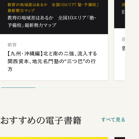
教育の地域差はあるか 全国10エリア「塾・予備校」
旧安倍派
最新勢力マップ
旧安倍
教育の地域差はあるか 全国10エリア「塾・
予備校」最新勢力マップ
政治
教育
告発 
【九州・沖縄編】北と南の二強、流入する
関西資本、地元名門塾の“三つ巴”の行
方
おすすめの電子書籍
すべて見る