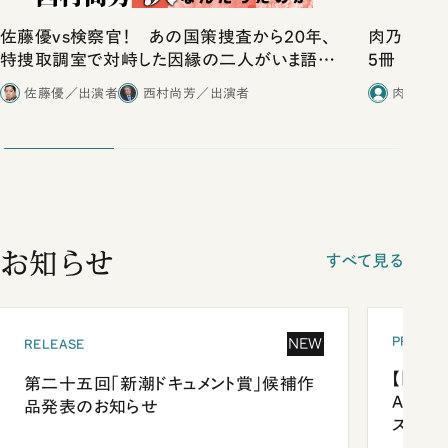
佐藤優vs検察官！ あの国策捜査から20年、
肉乃小路ニ
特捜取調室で対峙した因縁の二人がいま語り
5冊
合ったこと
佐藤優／出演者
西村尚芳／出演者
肉乃小路
お知らせ
すべて見る
PRESEN
NEW
RELEASE
【「新潮
第二十五回「新潮ドキュメント賞」候補作
Anni
品発表のお知らせ
ズプレ