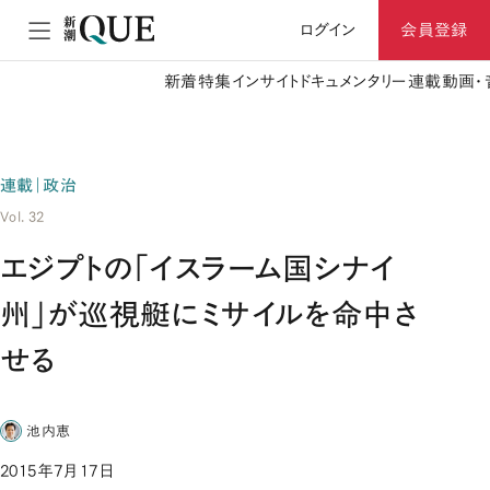
ログイン
会員登録
新着
特集
インサイト
ドキュメンタリー
連載
動画・
連載｜政治
Vol. 32
エジプトの「イスラーム国シナイ
州」が巡視艇にミサイルを命中さ
せる
池内恵
2015年7月17日