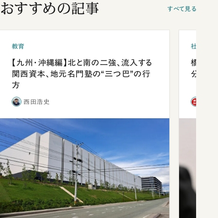
おすすめの記事
すべて見る
教育
社会
【九州・沖縄編】北と南の二強、流入する
橋本愛
関西資本、地元名門塾の“三つ巴”の行
分 佐
方
西田浩史
「週