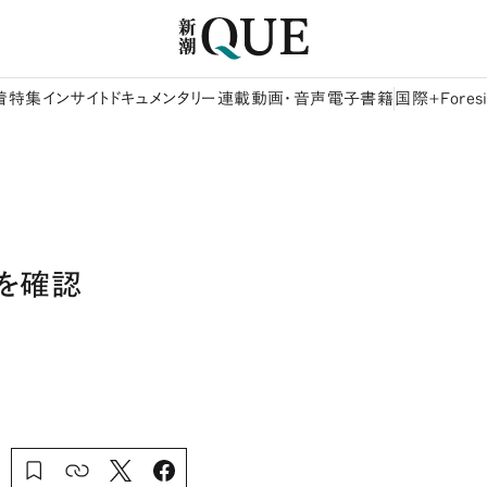
着
特集
インサイト
ドキュメンタリー
連載
動画・音声
電子書籍
国際+Foresi
を確認