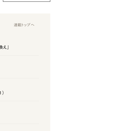
連載トップへ
換え」
1）