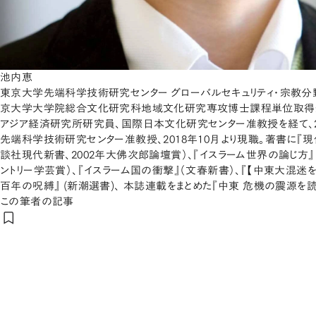
池内恵
東京大学先端科学技術研究センター グローバルセキュリティ・宗教分野
京大学大学院総合文化研究科地域文化研究専攻博士課程単位取得
アジア経済研究所研究員、国際日本文化研究センター准教授を経て、2
先端科学技術研究センター准教授、2018年10月より現職。著書に『
談社現代新書、2002年大佛次郎論壇賞）、『イスラーム世界の論じ方』
ントリー学芸賞）、『イスラーム国の衝撃』（文春新書）、『【中東大混迷を
百年の呪縛』 (新潮選書)、 本誌連載をまとめた『中東 危機の震源を読
この筆者の記事