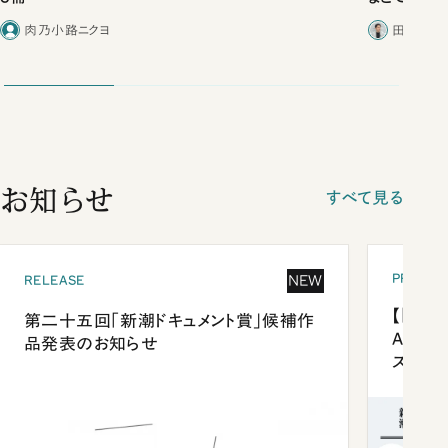
肉乃小路ニクヨ
田内学／
お知らせ
すべて見る
PRESEN
NEW
RELEASE
【「新潮
第二十五回「新潮ドキュメント賞」候補作
Anni
品発表のお知らせ
ズプレ