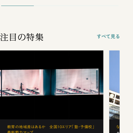
注目の特集
すべて見る
教育の地域差はあるか 全国10エリア「塾・予備校」
なぜ「フ
最新勢力マップ