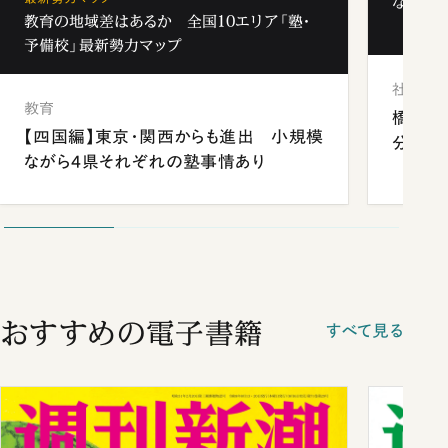
なぜ「フ
教育の地域差はあるか 全国10エリア「塾・
予備校」最新勢力マップ
社会
教育
橋本愛
【四国編】東京・関西からも進出 小規模
分 佐
ながら4県それぞれの塾事情あり
おすすめの電子書籍
すべて見る