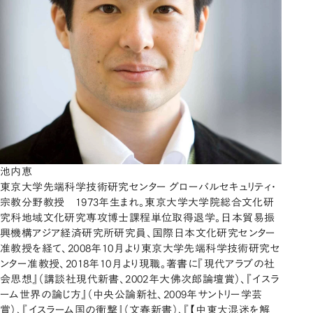
池内恵
東京大学先端科学技術研究センター グローバルセキュリティ・
宗教分野教授 1973年生まれ。東京大学大学院総合文化研
究科地域文化研究専攻博士課程単位取得退学。日本貿易振
興機構アジア経済研究所研究員、国際日本文化研究センター
准教授を経て、2008年10月より東京大学先端科学技術研究セ
ンター准教授、2018年10月より現職。著書に『現代アラブの社
会思想』（講談社現代新書、2002年大佛次郎論壇賞）、『イスラ
ーム世界の論じ方』（中央公論新社、2009年サントリー学芸
賞）、『イスラーム国の衝撃』（文春新書）、『【中東大混迷を解