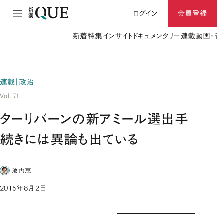
ログイン
会員登録
新着
特集
インサイト
ドキュメンタリー
連載
動画・
連載｜政治
Vol. 71
ターリバーンの新アミール選出手
続きには異論も出ている
池内恵
2015年8月2日