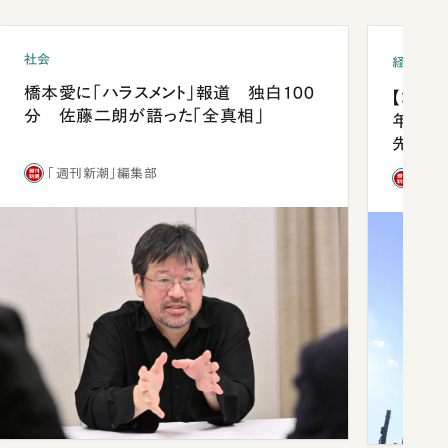
社会
経済・ビ
橋本愛に「ハラスメント」報道 独白100
【コン
分 佐藤二朗が語った「全真相」
年会は
先1位
「週刊新潮」編集部
「週