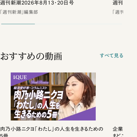
週刊新潮2026年8月13・20日号
週刊新潮2
「週刊新潮」編集部
「週刊新潮
おすすめの動画
すべて見る
肉乃小路ニクヨ「わたし」の人生を生きるための
企業だけ
5冊
まどこにある