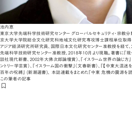
池内恵
東京大学先端科学技術研究センター グローバルセキュリティ・宗教分野
京大学大学院総合文化研究科地域文化研究専攻博士課程単位取得
アジア経済研究所研究員、国際日本文化研究センター准教授を経て、2
先端科学技術研究センター准教授、2018年10月より現職。著書に『
談社現代新書、2002年大佛次郎論壇賞）、『イスラーム世界の論じ方』
ントリー学芸賞）、『イスラーム国の衝撃』（文春新書）、『【中東大混迷を
百年の呪縛』 (新潮選書)、 本誌連載をまとめた『中東 危機の震源を読
この筆者の記事