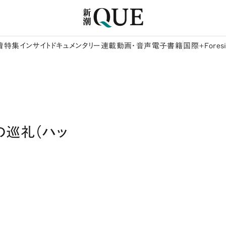
着
特集
インサイト
ドキュメンタリー
連載
動画・音声
電子書籍
国際+Foresi
の巡礼（ハッ