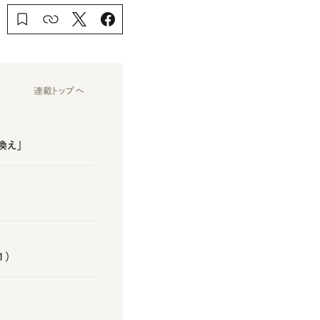
連載トップへ
換え」
1）