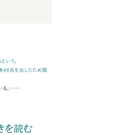
という。
者46名を出したため緊
いる。……
きを読む