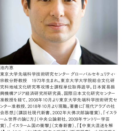
池内恵
東京大学先端科学技術研究センター グローバルセキュリティ・
宗教分野教授 1973年生まれ。東京大学大学院総合文化研
究科地域文化研究専攻博士課程単位取得退学。日本貿易振
興機構アジア経済研究所研究員、国際日本文化研究センター
准教授を経て、2008年10月より東京大学先端科学技術研究セ
ンター准教授、2018年10月より現職。著書に『現代アラブの社
会思想』（講談社現代新書、2002年大佛次郎論壇賞）、『イスラ
ーム世界の論じ方』（中央公論新社、2009年サントリー学芸
賞）、『イスラーム国の衝撃』（文春新書）、『【中東大混迷を解