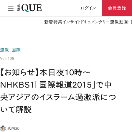
ログイン
会員登録
新着
特集
インサイト
ドキュメンタリー
連載
動画・
連載｜国際
Vol. 109
【お知らせ】本日夜10時〜
NHKBS1「国際報道2015」で中
央アジアのイスラーム過激派につ
いて解説
池内恵