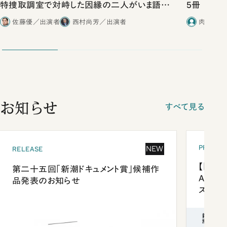
特捜取調室で対峙した因縁の二人がいま語り
5冊
合ったこと
佐藤優／出演者
西村尚芳／出演者
肉乃小路
お知らせ
すべて見る
PRESEN
NEW
RELEASE
【「新潮
第二十五回「新潮ドキュメント賞」候補作
Anni
品発表のお知らせ
ズプレ