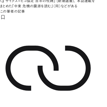
く】 サイクス=ピコ協定 百年の呪縛』 (新潮選書)、 本誌連載を
まとめた『中東 危機の震源を読む』（同）などがある
この筆者の記事