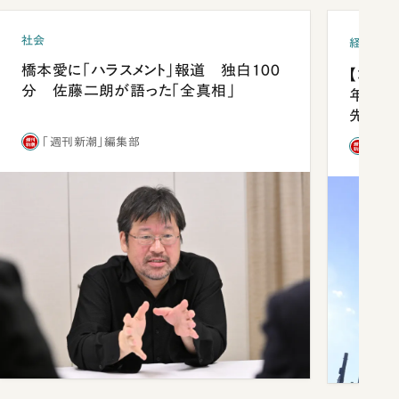
社会
経済・ビ
橋本愛に「ハラスメント」報道 独白100
【コン
分 佐藤二朗が語った「全真相」
年会は
先1位
「週刊新潮」編集部
「週