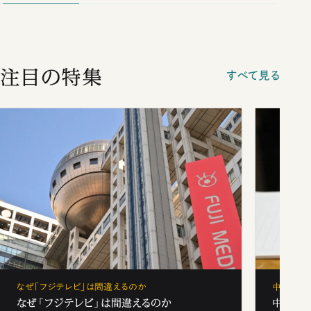
注目の特集
すべて見る
なぜ「フジテレビ」は間違えるのか
中学受験
なぜ「フジテレビ」は間違えるのか
中学受験