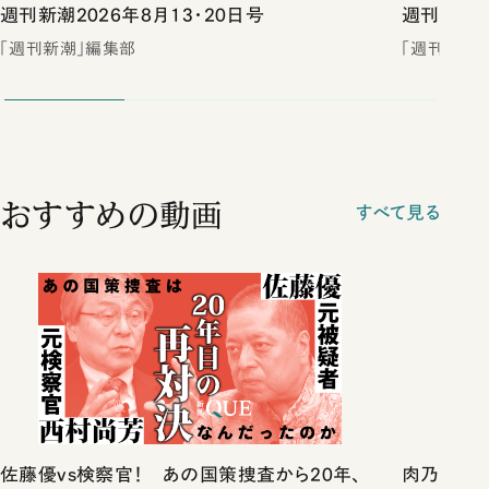
週刊新潮2026年8月13・20日号
週刊新潮2
「週刊新潮」編集部
「週刊新潮
おすすめの動画
すべて見る
佐藤優vs検察官！ あの国策捜査から20年、
肉乃小路ニ