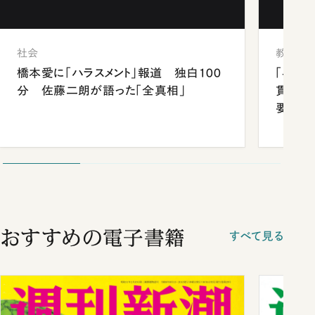
社会
教育
橋本愛に「ハラスメント」報道 独白100
「早実
分 佐藤二朗が語った「全真相」
貫校へ
要だっ
おすすめの電子書籍
すべて見る