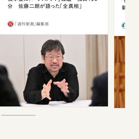
“稼ぎ
分 佐藤二朗が語った「全真相」
新社長
「週刊新潮」編集部
前田