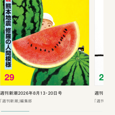
週刊新潮2026年8月13・20日号
週刊新潮2
「週刊新潮」編集部
「週刊新潮