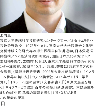
池内恵
東京大学先端科学技術研究センター グローバルセキュリティ・
宗教分野教授 1973年生まれ。東京大学大学院総合文化研
究科地域文化研究専攻博士課程単位取得退学。日本貿易振
興機構アジア経済研究所研究員、国際日本文化研究センター
准教授を経て、2008年10月より東京大学先端科学技術研究セ
ンター准教授、2018年10月より現職。著書に『現代アラブの社
会思想』（講談社現代新書、2002年大佛次郎論壇賞）、『イスラ
ーム世界の論じ方』（中央公論新社、2009年サントリー学芸
賞）、『イスラーム国の衝撃』（文春新書）、『【中東大混迷を解
く】 サイクス=ピコ協定 百年の呪縛』 (新潮選書)、 本誌連載を
まとめた『中東 危機の震源を読む』（同）などがある
この筆者の記事