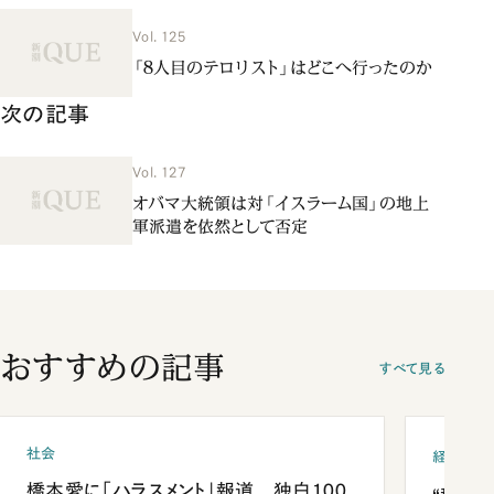
Vol. 125
「８人目のテロリスト」はどこへ行ったのか
次の記事
Vol. 127
オバマ大統領は対「イスラーム国」の地上
軍派遣を依然として否定
おすすめの記事
すべて見る
社会
経済・ビ
橋本愛に「ハラスメント」報道 独白100