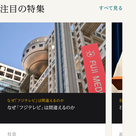
注目の特集
すべて見る
なぜ「フジテレビ」は間違えるのか
石破茂、
なぜ「フジテレビ」は間違えるのか
石破茂、
社会
政治