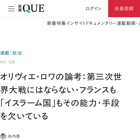
ログイン
会員登録
新着
特集
インサイト
ドキュメンタリー
連載
動画・
連載｜政治
Vol. 126
オリヴィエ・ロワの論考：第三次世
界大戦にはならない・フランスも
「イスラーム国」もその能力・手段
を欠いている
池内恵