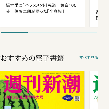
橋本愛に「ハラスメント」報道 独白100
「楽し
分 佐藤二朗が語った「全真相」
統領と
日米関
が明か
談まで
おすすめの電子書籍
すべて見る