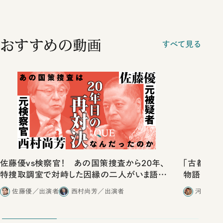
おすすめの動画
すべて見る
佐藤優vs検察官！ あの国策捜査から20年、
「古都」化
特捜取調室で対峙した因縁の二人がいま語り
物語」にリ
合ったこと
佐藤優／出演者
西村尚芳／出演者
河野有理