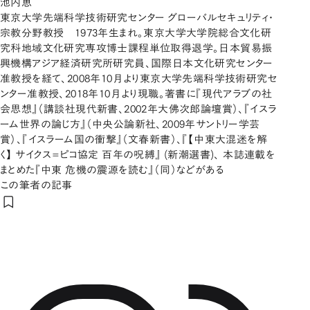
池内恵
東京大学先端科学技術研究センター グローバルセキュリティ・
宗教分野教授 1973年生まれ。東京大学大学院総合文化研
究科地域文化研究専攻博士課程単位取得退学。日本貿易振
興機構アジア経済研究所研究員、国際日本文化研究センター
准教授を経て、2008年10月より東京大学先端科学技術研究セ
ンター准教授、2018年10月より現職。著書に『現代アラブの社
会思想』（講談社現代新書、2002年大佛次郎論壇賞）、『イスラ
ーム世界の論じ方』（中央公論新社、2009年サントリー学芸
賞）、『イスラーム国の衝撃』（文春新書）、『【中東大混迷を解
く】 サイクス=ピコ協定 百年の呪縛』 (新潮選書)、 本誌連載を
まとめた『中東 危機の震源を読む』（同）などがある
この筆者の記事