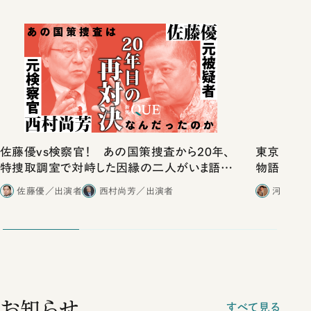
佐藤優vs検察官！ あの国策捜査から20年、
東京は都心
特捜取調室で対峙した因縁の二人がいま語り
物語」にリ
合ったこと
佐藤優／出演者
西村尚芳／出演者
河野有理
お知らせ
すべて見る