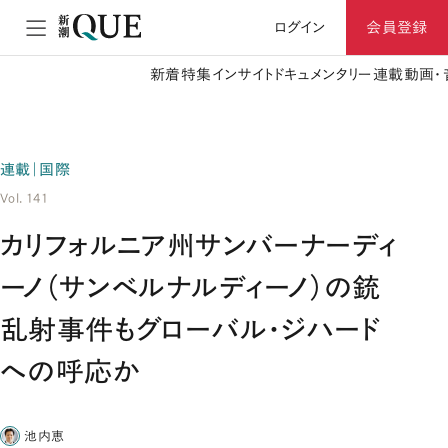
ログイン
会員登録
新着
特集
インサイト
ドキュメンタリー
連載
動画・
連載｜国際
Vol. 141
カリフォルニア州サンバーナーディ
ーノ（サンベルナルディーノ）の銃
乱射事件もグローバル・ジハード
への呼応か
池内恵