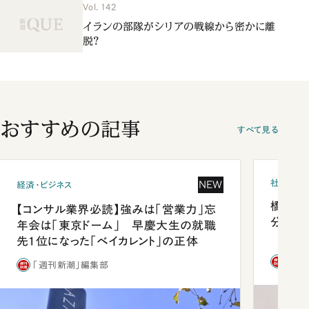
Vol. 142
イランの部隊がシリアの戦線から密かに離
脱？
おすすめの記事
すべて見る
社会
NEW
経済・ビジネス
橋本愛
【コンサル業界必読】強みは「営業力」忘
分 佐
年会は「東京ドーム」 早慶大生の就職
先1位になった「ベイカレント」の正体
「週
「週刊新潮」編集部