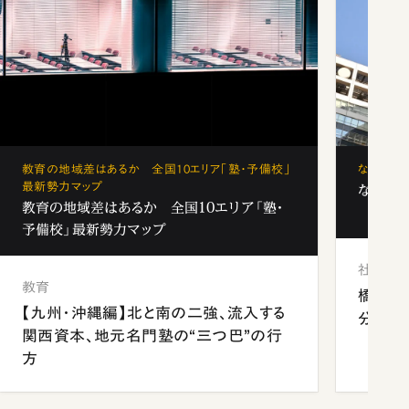
教育の地域差はあるか 全国10エリア「塾・予備校」
なぜ「フ
最新勢力マップ
なぜ「フ
教育の地域差はあるか 全国10エリア「塾・
予備校」最新勢力マップ
社会
教育
橋本愛
【九州・沖縄編】北と南の二強、流入する
分 佐
関西資本、地元名門塾の“三つ巴”の行
方