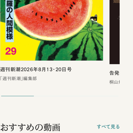
週刊新潮2026年8月13・20日号
告発 裏
「週刊新潮」編集部
桐山煌／著
おすすめの動画
すべて見る