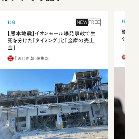
社会
NEW
FREE
社会
橋本愛
【熊本地震】イオンモール爆発事故で生
分 佐
死を分けた「タイミング」と「金庫の売上
金」
「週
「週刊新潮」編集部