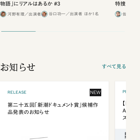
物語」にリアルはあるか #3
特捜取調
合ったこと
河野有理／出演者
谷口功一／出演者
ほか1名
佐藤優／
お知らせ
すべて見る
PRESEN
NEW
RELEASE
【「新潮
第二十五回「新潮ドキュメント賞」候補作
Anni
品発表のお知らせ
ズプレ