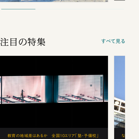
注目の特集
すべて見る
教育の地域差はあるか 全国10エリア「塾・予備校」
なぜ「フ