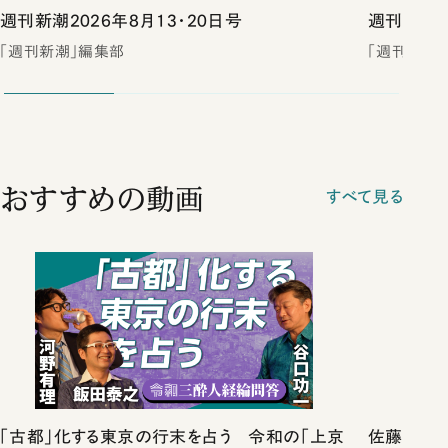
週刊新潮2026年8月13・20日号
週刊新潮2
「週刊新潮」編集部
「週刊新潮
おすすめの動画
すべて見る
「古都」化する東京の行末を占う 令和の「上京
佐藤優vs