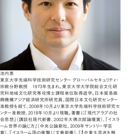
池内恵
東京大学先端科学技術研究センター グローバルセキュリティ・
宗教分野教授 1973年生まれ。東京大学大学院総合文化研
究科地域文化研究専攻博士課程単位取得退学。日本貿易振
興機構アジア経済研究所研究員、国際日本文化研究センター
准教授を経て、2008年10月より東京大学先端科学技術研究セ
ンター准教授、2018年10月より現職。著書に『現代アラブの社
会思想』（講談社現代新書、2002年大佛次郎論壇賞）、『イスラ
ーム世界の論じ方』（中央公論新社、2009年サントリー学芸
賞）、『イスラーム国の衝撃』（文春新書）、『【中東大混迷を解