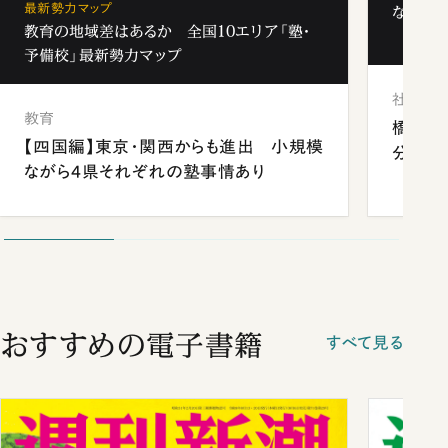
最新勢力マップ
なぜ「フ
教育の地域差はあるか 全国10エリア「塾・
予備校」最新勢力マップ
社会
教育
橋本愛
【四国編】東京・関西からも進出 小規模
分 佐
ながら4県それぞれの塾事情あり
おすすめの電子書籍
すべて見る