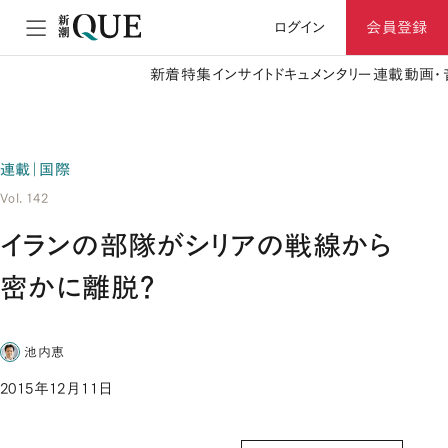
ログイン
会員登録
新着
特集
インサイト
ドキュメンタリー
連載
動画・
連載｜国際
Vol. 142
イランの部隊がシリアの戦線から
密かに離脱？
池内恵
2015年12月11日