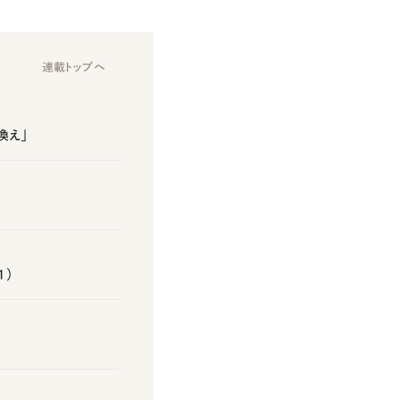
連載トップへ
換え」
1）