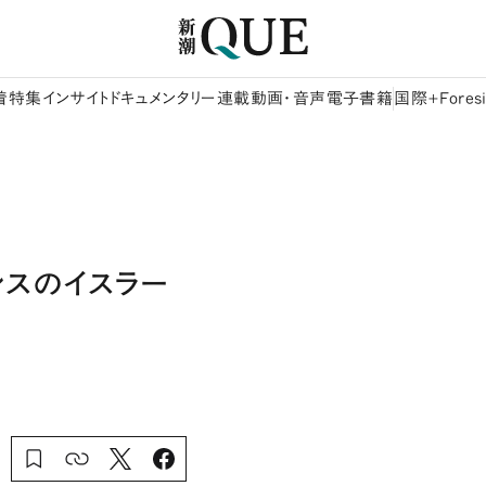
着
特集
インサイト
ドキュメンタリー
連載
動画・音声
電子書籍
国際+Foresi
ンスのイスラー