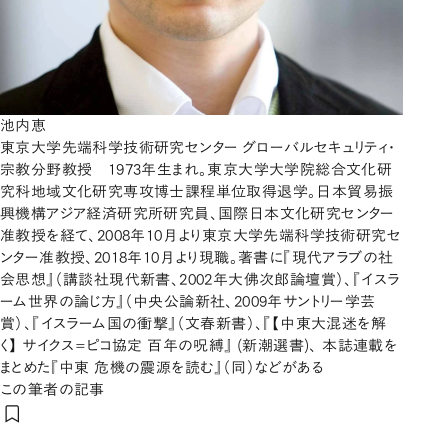
池内恵
東京大学先端科学技術研究センター グローバルセキュリティ・
宗教分野教授 1973年生まれ。東京大学大学院総合文化研
究科地域文化研究専攻博士課程単位取得退学。日本貿易振
興機構アジア経済研究所研究員、国際日本文化研究センター
准教授を経て、2008年10月より東京大学先端科学技術研究セ
ンター准教授、2018年10月より現職。著書に『現代アラブの社
会思想』（講談社現代新書、2002年大佛次郎論壇賞）、『イスラ
ーム世界の論じ方』（中央公論新社、2009年サントリー学芸
賞）、『イスラーム国の衝撃』（文春新書）、『【中東大混迷を解
く】 サイクス=ピコ協定 百年の呪縛』 (新潮選書)、 本誌連載を
まとめた『中東 危機の震源を読む』（同）などがある
この筆者の記事