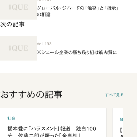
グローバル・ジハードの「触発」と「指示」
の相違
次の記事
Vol. 193
米シェール企業の勝ち残り組は筋肉質に
おすすめの記事
すべて見る
社会
経済・ビ
橋本愛に「ハラスメント」報道 独白100
【コン
分 佐藤二朗が語った「全真相」