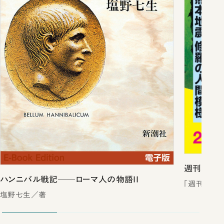
週刊新潮2
ハンニバル戦記──ローマ人の物語II
「週刊新潮
塩野七生／著