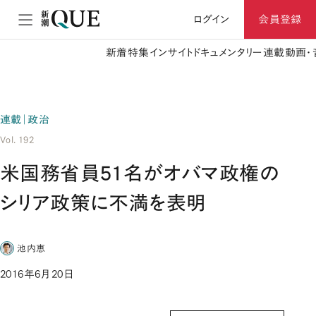
ログイン
会員登録
新着
特集
インサイト
ドキュメンタリー
連載
動画・
連載｜政治
Vol. 192
米国務省員51名がオバマ政権の
シリア政策に不満を表明
池内恵
2016年6月20日