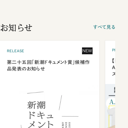
お知らせ
すべて見る
PRESEN
NEW
RELEASE
【「新潮
第二十五回「新潮ドキュメント賞」候補作
Anni
品発表のお知らせ
ズプレ