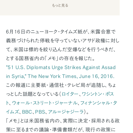
もっと見る
6月16日のニューヨーク・タイムズ紙が、米露合意で
義務づけられた停戦を守っていないアサド政権に対し
て、米国は標的を絞り込んだ空爆などを行うべきだ、
とする国務省内の「メモ」の存在を報じた。
"51 U.S. Diplomats Urge Strikes Against Assad
in Syria,"
The New York Times
, June 16, 2016.
この報道に主要紙・通信社・テレビ局が追随し、ちょ
っとした話題となっている（
ロイター
、
ワシントン・ポス
ト
、
ウォール・ストリート・ジャーナル
、
フィナンシャル・タ
イムズ
、
BBC
、
PBS
、
アル＝ジャジーラ
）。
「メモ」とは米国務省内の、実際に決定・採用される政
策に至るまでの議論・準備書類だが、現行の政策に