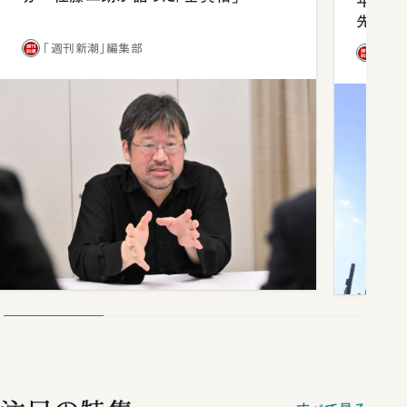
年会は
先1位
「週刊新潮」編集部
「週