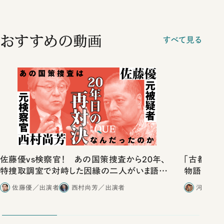
おすすめの動画
すべて見る
佐藤優vs検察官！ あの国策捜査から20年、
「古都」化
特捜取調室で対峙した因縁の二人がいま語り
物語」にリ
合ったこと
佐藤優／出演者
西村尚芳／出演者
河野有理