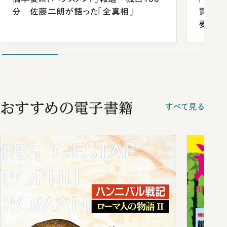
分 佐藤二朗が語った「全真相」
貫校へ
要だっ
おすすめの電子書籍
すべて見る