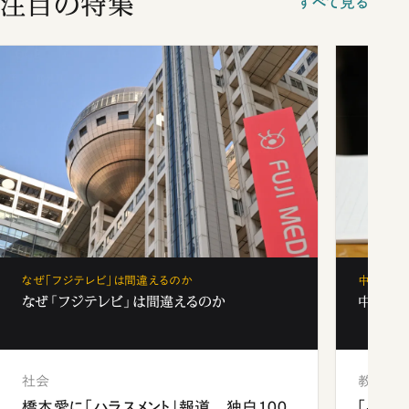
注目の特集
すべて見る
なぜ「フジテレビ」は間違えるのか
中学受験
なぜ「フジテレビ」は間違えるのか
中学受験
社会
教育
橋本愛に「ハラスメント」報道 独白100
「早実