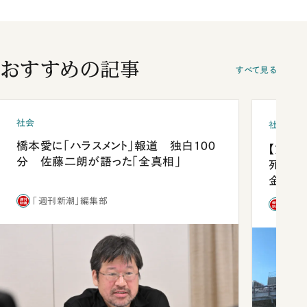
おすすめの記事
すべて見る
社会
社会
橋本愛に「ハラスメント」報道 独白100
【熊本
分 佐藤二朗が語った「全真相」
死を分
金」
「週刊新潮」編集部
「週