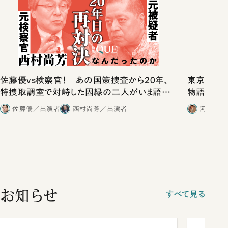
佐藤優vs検察官！ あの国策捜査から20年、
東京は都心
特捜取調室で対峙した因縁の二人がいま語り
物語」にリ
合ったこと
佐藤優／出演者
西村尚芳／出演者
河野有理
お知らせ
すべて見る