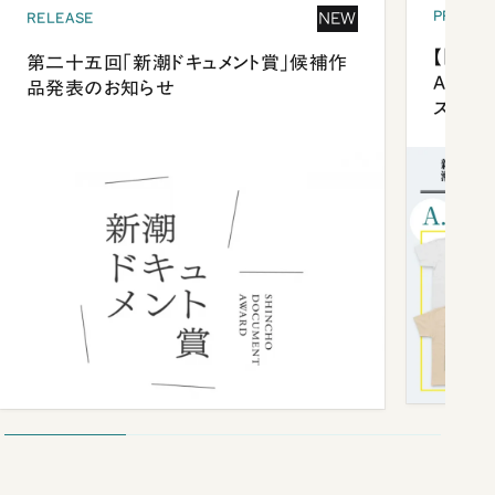
PRESEN
NEW
RELEASE
【「新潮
第二十五回「新潮ドキュメント賞」候補作
Anni
品発表のお知らせ
ズプレ