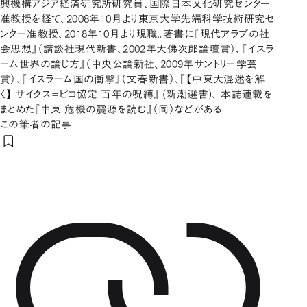
興機構アジア経済研究所研究員、国際日本文化研究センター
准教授を経て、2008年10月より東京大学先端科学技術研究セ
ンター准教授、2018年10月より現職。著書に『現代アラブの社
会思想』（講談社現代新書、2002年大佛次郎論壇賞）、『イスラ
ーム世界の論じ方』（中央公論新社、2009年サントリー学芸
賞）、『イスラーム国の衝撃』（文春新書）、『【中東大混迷を解
く】 サイクス=ピコ協定 百年の呪縛』 (新潮選書)、 本誌連載を
まとめた『中東 危機の震源を読む』（同）などがある
この筆者の記事