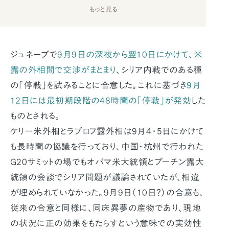
もっと見る
ジュネーブで
9月9日の深夜から翌10日にかけて、米
露の外相間で交渉がまとまり
、シリア内戦でのある種
の「停戦」を試みることに合意した。これに基づき
9月
12日には最初期段階の48時間の「停戦」が発効
した
ものとされる。
ケリー米外相とラブロフ露外相は9月４・5日にかけて
も長時間の協議を行っており、中国・杭州で行われた
G20サミットの場でもオバマ米大統領とプーチン露大
統領の会談でシリア問題が議論されていたが、相違
が埋められていなかった。9月9日（10日？）の合意も、
従来の合意と同様に、同床異夢の産物であり、現地
の状況に正の効果をもたらすという意味での実効性