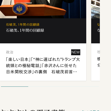
石破茂、1年間の回顧録
なぜ「フ
石破茂、1年間の回顧録
なぜ「フ
社会
政治
NEW
橋本愛
「楽しい日本」「“神に選ばれた”トランプ大
分 佐
統領との極秘電話」「赤沢さんに任せた
日米関税交渉」の裏側 石破茂前首相
が明かす施政方針演説から日米首脳会
談まで