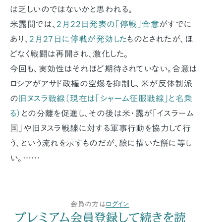
は乏しいのではないかと思われる。
米露間では、
2月22日発表の「停戦」合意
がすでに
あり、
2月27日に停戦が発効した
ものとされたが、ほ
どなく戦闘は再開され、激化した。
今回も、実効性はそれほど期待されていない。合意は
ロシアがアサド政権の空爆を抑制し、米が反体制派
の
旧ヌスラ戦線（現在は「シャーム征服戦線」と名乗
る）
との分離を促進し、その後は米・露が「イスラーム
国」や旧ヌスラ戦線に対する軍事行動を協力して行
う、という流れを示すものだが、絵に描いた餅に等し
い。……
会員の方は
ログイン
プレミアム会員登録して続きを読