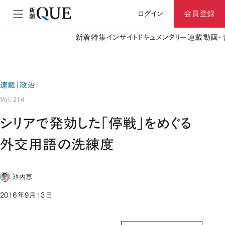
ログイン
会員登録
新着
特集
インサイト
ドキュメンタリー
連載
動画・
連載｜政治
Vol. 214
シリアで発効した「停戦」をめぐる
外交用語の洗練度
池内恵
2016年9月13日