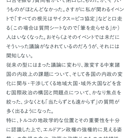
口舌を振るう質問者がいて閉口したものだが、そうい
うものがほとんどなかった。さすがに私が関わるイベン
トで「すべての根元はサイクス＝ピコ協定」などと口走
る（この場合は質問シートなので「筆を走らせる」か）
人はいなくなった。おそらくよそのイベントでは未だに
そういった議論がなされているのだろうが、それには
関知しない。
従来の型にはまった議論に変わり、激変する中東諸
国の内政上の課題について、そして各国の内政の変
化に関与・干渉してくる地域大国・域外大国などを含
む国際政治の構図と問題点について、かなり焦点を
絞った、少なくとも「当たらずとも遠からず」の質問が
多く出るようになった。
特に、トルコの地政学的な位置とその重要性を十分
に認識した上で、エルドアン政権の強権的に見える姿