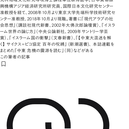
興機構アジア経済研究所研究員、国際日本文化研究センター
准教授を経て、2008年10月より東京大学先端科学技術研究セ
ンター准教授、2018年10月より現職。著書に『現代アラブの社
会思想』（講談社現代新書、2002年大佛次郎論壇賞）、『イスラ
ーム世界の論じ方』（中央公論新社、2009年サントリー学芸
賞）、『イスラーム国の衝撃』（文春新書）、『【中東大混迷を解
く】 サイクス=ピコ協定 百年の呪縛』 (新潮選書)、 本誌連載を
まとめた『中東 危機の震源を読む』（同）などがある
この筆者の記事