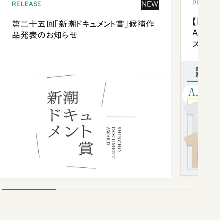
PRESEN
NEW
RELEASE
【「新潮
第二十五回「新潮ドキュメント賞」候補作
Anni
品発表のお知らせ
ズプレ