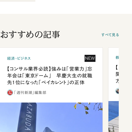
おすすめの記事
すべて見る
教育
NEW
経済・ビジネス
【九州
【コンサル業界必読】強みは「営業力」忘
関西資
年会は「東京ドーム」 早慶大生の就職
方
先1位になった「ベイカレント」の正体
西田
「週刊新潮」編集部