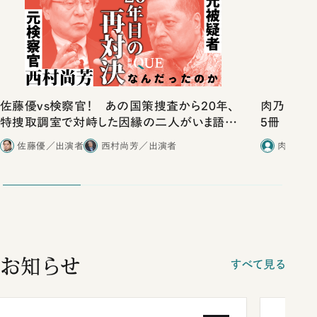
佐藤優vs検察官！ あの国策捜査から20年、
肉乃小路ニ
特捜取調室で対峙した因縁の二人がいま語り
5冊
合ったこと
佐藤優／出演者
西村尚芳／出演者
肉乃小路
お知らせ
すべて見る