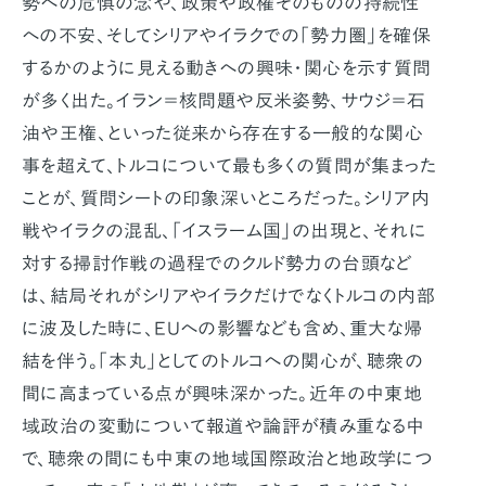
勢への危惧の念や、政策や政権そのものの持続性
への不安、そしてシリアやイラクでの「勢力圏」を確保
するかのように見える動きへの興味・関心を示す質問
が多く出た。イラン＝核問題や反米姿勢、サウジ＝石
油や王権、といった従来から存在する一般的な関心
事を超えて、トルコについて最も多くの質問が集まった
ことが、質問シートの印象深いところだった。シリア内
戦やイラクの混乱、「イスラーム国」の出現と、それに
対する掃討作戦の過程でのクルド勢力の台頭など
は、結局それがシリアやイラクだけでなくトルコの内部
に波及した時に、EUへの影響なども含め、重大な帰
結を伴う。「本丸」としてのトルコへの関心が、聴衆の
間に高まっている点が興味深かった。近年の中東地
域政治の変動について報道や論評が積み重なる中
で、聴衆の間にも中東の地域国際政治と地政学につ