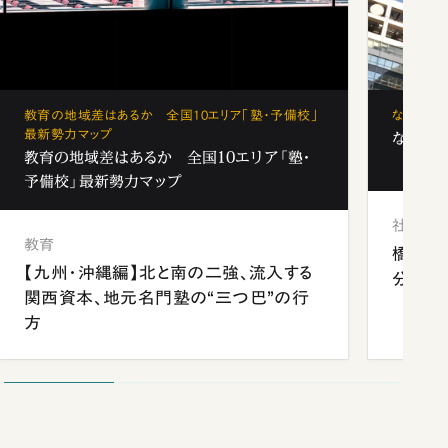
教育の地域差はあるか 全国10エリア「塾・予備校」
なぜ「フ
最新勢力マップ
なぜ「フ
教育の地域差はあるか 全国10エリア「塾・
予備校」最新勢力マップ
社会
教育
橋本愛
【九州・沖縄編】北と南の二強、流入する
分 佐
関西資本、地元名門塾の“三つ巴”の行
方