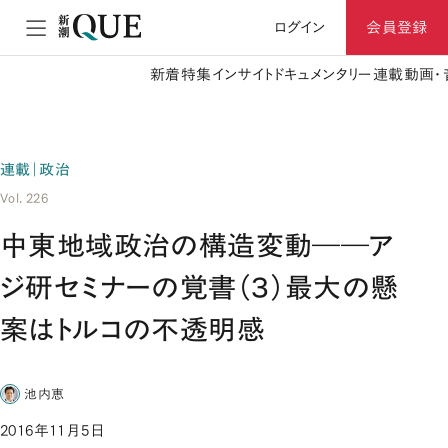
ログイン
会員登録
新着
特集
インサイト
ドキュメンタリー
連載
動画・
連載｜政治
Vol. 226
中東地域政治の構造変動――ア
ジ研セミナーの覚書（３）最大の懸
案はトルコの不透明感
池内恵
2016年11月5日