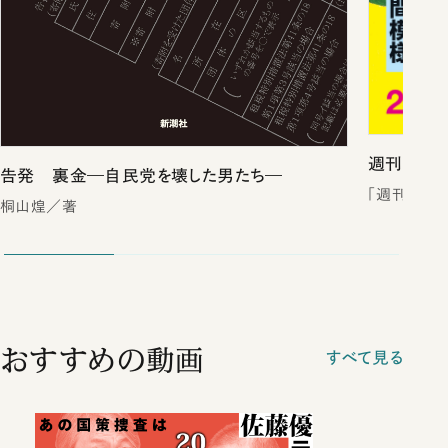
週刊新潮2
告発 裏金―自民党を壊した男たち―
「週刊新潮
桐山煌／著
おすすめの動画
すべて見る