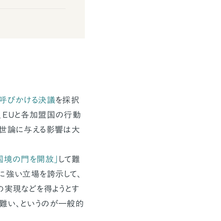
う呼びかける決議
を採択
、EUと各加盟国の行動
や世論に与える影響は大
国境の門を開放」
して難
に強い立場を誇示して、
の実現などを得ようとす
難い、というのが一般的