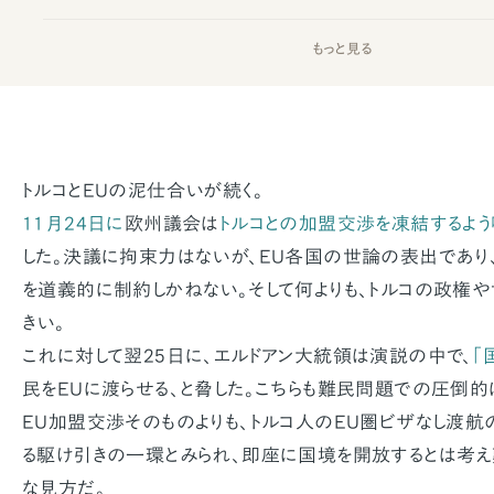
もっと見る
トルコとEUの泥仕合いが続く。
11月24日に
欧州議会は
トルコとの加盟交渉を凍結するよ
した。決議に拘束力はないが、EU各国の世論の表出であり
を道義的に制約しかねない。そして何よりも、トルコの政権
きい。
これに対して翌25日に、エルドアン大統領は演説の中で、
「
民をEUに渡らせる、と脅した。こちらも難民問題での圧倒的
EU加盟交渉そのものよりも、トルコ人のEU圏ビザなし渡航
る駆け引きの一環とみられ、即座に国境を開放するとは考え
な見方だ。