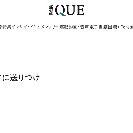
着
特集
インサイト
ドキュメンタリー
連載
動画・音声
電子書籍
国際+Foresi
アに送りつけ