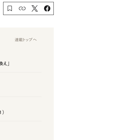
連載トップへ
換え」
1）