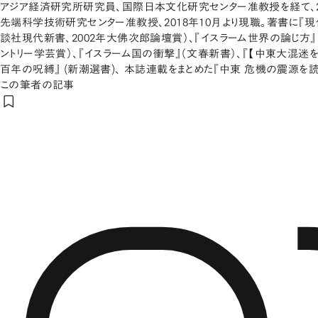
アジア経済研究所研究員、国際日本文化研究センター准教授を経て、2
先端科学技術研究センター准教授、2018年10月より現職。著書に『
談社現代新書、2002年大佛次郎論壇賞）、『イスラーム世界の論じ方』
ントリー学芸賞）、『イスラーム国の衝撃』（文春新書）、『【中東大混迷を
百年の呪縛』 (新潮選書)、 本誌連載をまとめた『中東 危機の震源を読
この筆者の記事