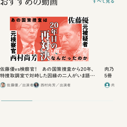
おすすめの動画
すべて見る
佐藤優vs検察官！ あの国策捜査から20年、
肉乃小路ニ
特捜取調室で対峙した因縁の二人がいま語り
5冊
合ったこと
佐藤優／出演者
西村尚芳／出演者
肉乃小路