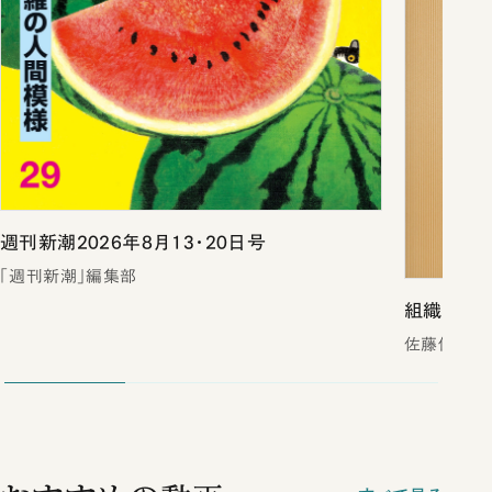
週刊新潮2026年8月13・20日号
「週刊新潮」編集部
組織の掟（
佐藤優