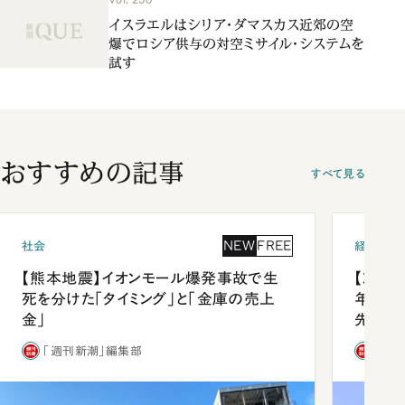
イスラエルはシリア・ダマスカス近郊の空
爆でロシア供与の対空ミサイル・システムを
試す
おすすめの記事
すべて見る
NEW
FREE
社会
経済・ビ
【熊本地震】イオンモール爆発事故で生
【就活
死を分けた「タイミング」と「金庫の売上
年会は
金」
先1位
「週刊新潮」編集部
「週