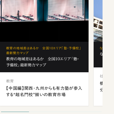
教育の地域差はあるか 全国10エリア「塾・予備校」
なぜ「フ
最新勢力マップ
なぜ「フ
教育の地域差はあるか 全国10エリア「塾・
予備校」最新勢力マップ
社会
教育
橋本愛
【中国編】関西・九州からも有力塾が参入
分 佐
する“超名門校”揃いの教育市場