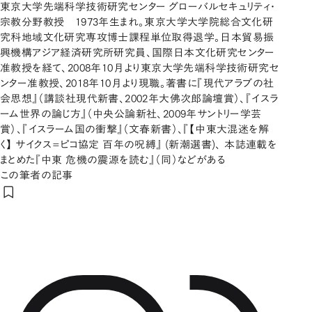
東京大学先端科学技術研究センター グローバルセキュリティ・
宗教分野教授 1973年生まれ。東京大学大学院総合文化研
究科地域文化研究専攻博士課程単位取得退学。日本貿易振
興機構アジア経済研究所研究員、国際日本文化研究センター
准教授を経て、2008年10月より東京大学先端科学技術研究セ
ンター准教授、2018年10月より現職。著書に『現代アラブの社
会思想』（講談社現代新書、2002年大佛次郎論壇賞）、『イスラ
ーム世界の論じ方』（中央公論新社、2009年サントリー学芸
賞）、『イスラーム国の衝撃』（文春新書）、『【中東大混迷を解
く】 サイクス=ピコ協定 百年の呪縛』 (新潮選書)、 本誌連載を
まとめた『中東 危機の震源を読む』（同）などがある
この筆者の記事