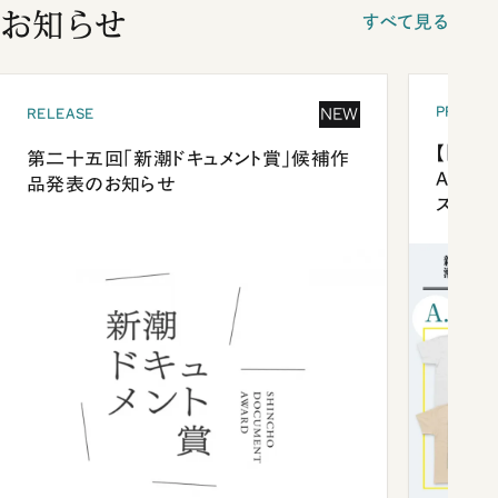
お知らせ
すべて見る
PRESEN
NEW
RELEASE
【「新潮
第二十五回「新潮ドキュメント賞」候補作
Anni
品発表のお知らせ
ズプレ