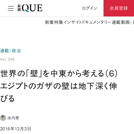
ログイン
会員登録
新着
特集
インサイト
ドキュメンタリー
連載
動画・
連載｜政治
Vol. 249
世界の「壁」を中東から考える（６）
エジプトのガザの壁は地下深く伸
びる
池内恵
2016年12月3日