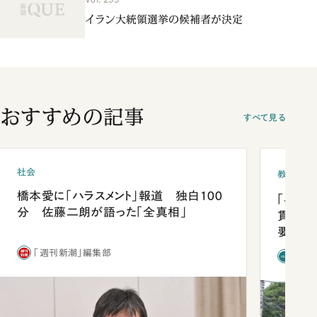
イラン大統領選挙の候補者が決定
おすすめの記事
すべて見る
社会
教育
橋本愛に「ハラスメント」報道 独白100
「早実
分 佐藤二朗が語った「全真相」
貫校へ
要だっ
「週刊新潮」編集部
「新