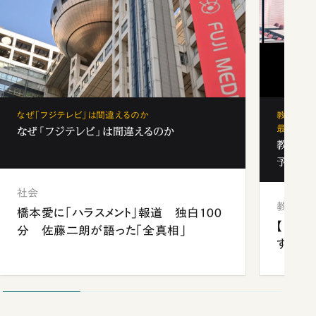
なぜ「フジテレビ」は間違えるのか
教育の地
最新勢力
なぜ「フジテレビ」は間違えるのか
教育の地
予備校
社会
教育
橋本愛に「ハラスメント」報道 独白100
【中国
分 佐藤二朗が語った「全真相」
する“