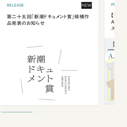
PRESEN
NEW
RELEASE
【「新潮
第二十五回「新潮ドキュメント賞」候補作
Anni
品発表のお知らせ
ズプレ