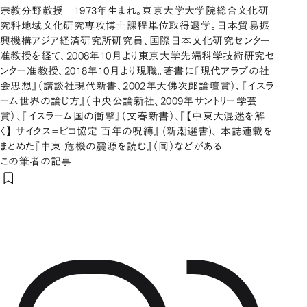
宗教分野教授 1973年生まれ。東京大学大学院総合文化研
究科地域文化研究専攻博士課程単位取得退学。日本貿易振
興機構アジア経済研究所研究員、国際日本文化研究センター
准教授を経て、2008年10月より東京大学先端科学技術研究セ
ンター准教授、2018年10月より現職。著書に『現代アラブの社
会思想』（講談社現代新書、2002年大佛次郎論壇賞）、『イスラ
ーム世界の論じ方』（中央公論新社、2009年サントリー学芸
賞）、『イスラーム国の衝撃』（文春新書）、『【中東大混迷を解
く】 サイクス=ピコ協定 百年の呪縛』 (新潮選書)、 本誌連載を
まとめた『中東 危機の震源を読む』（同）などがある
この筆者の記事