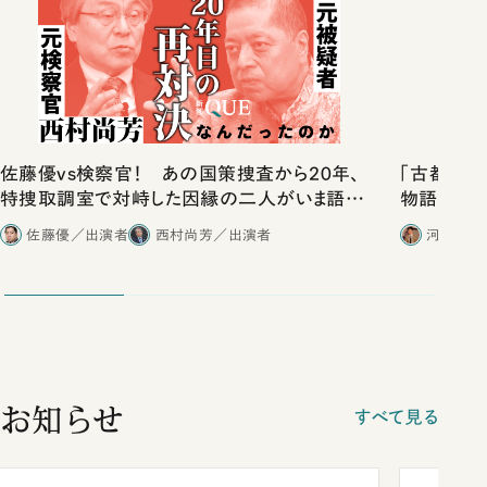
佐藤優vs検察官！ あの国策捜査から20年、
「古都」化
特捜取調室で対峙した因縁の二人がいま語り
物語」にリ
合ったこと
佐藤優／出演者
西村尚芳／出演者
河野有理
お知らせ
すべて見る