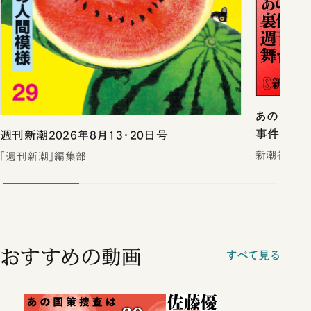
あのスキャ
事件戦後史
週刊新潮2026年8月13・20日号
新潮社
「週刊新潮」編集部
おすすめの動画
すべて見る