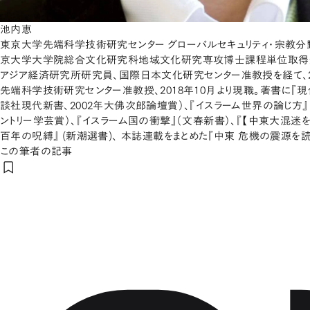
池内恵
東京大学先端科学技術研究センター グローバルセキュリティ・宗教分野
京大学大学院総合文化研究科地域文化研究専攻博士課程単位取得
アジア経済研究所研究員、国際日本文化研究センター准教授を経て、2
先端科学技術研究センター准教授、2018年10月より現職。著書に『
談社現代新書、2002年大佛次郎論壇賞）、『イスラーム世界の論じ方』
ントリー学芸賞）、『イスラーム国の衝撃』（文春新書）、『【中東大混迷を
百年の呪縛』 (新潮選書)、 本誌連載をまとめた『中東 危機の震源を読
この筆者の記事