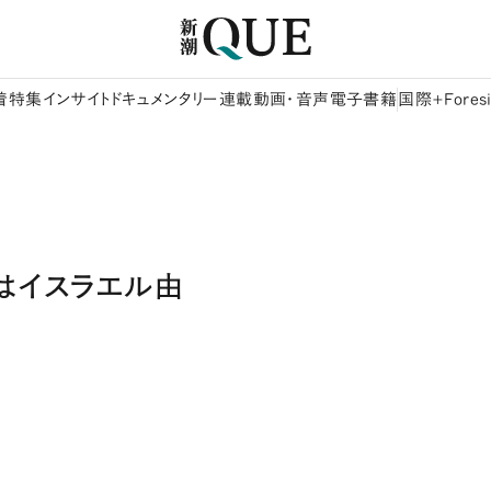
着
特集
インサイト
ドキュメンタリー
連載
動画・音声
電子書籍
国際+Foresi
はイスラエル由