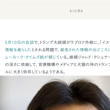
もっと見る
5月10日の会談
で、トランプ大統領がラブロフ外相に、「イ
情報を漏らした
とされる問題で、
漏洩された情報の出どころ
ューヨーク・タイムズ紙が報じて
いる。娘婿ジャレド・クシュ
の深さに依拠して、官僚機構やメディアと犬猿の仲のトラン
ルに大きく依存しているようである。