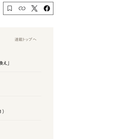
連載トップへ
換え」
1）