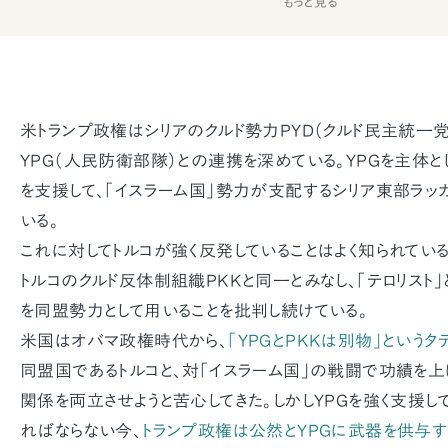
もっと見る
米トランプ政権はシリアのクルド勢力PYD（クルド民主統一
YPG（人民防衛部隊）との連携を深めている。YPGを主体とし
を支援して、「イスラーム国」勢力が支配するシリア東部ラッ
いる。
これに対してトルコが強く反発していることはよく知られている。
トルコのクルド反体制組織PKKと同一とみなし、「テロリスト」
を同盟勢力として用いることを批判し続けている。
米国はオバマ政権時代から、
「YPGとPKKは別物」というタ
同盟国であるトルコと、対「イスラーム国」の戦闘で功績を上
関係を両立させようと苦心してきた。しかしYPGを強く支援し
ればならない今、
トランプ政権は公然とYPGに武器を供与す