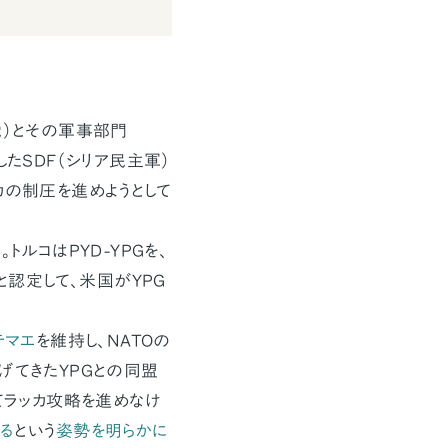
党）とその軍事部門
たSDF（シリア民主軍）
カの制圧を進めようとして
トルコはPYD-YPGを、
と認定して、米国がYPG
テマエ
を維持し、NATOの
げてきたYPGとの同盟
てラッカ攻略を進めなけ
る
という
姿勢を明らかに