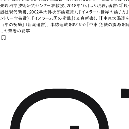
先端科学技術研究センター准教授、2018年10月より現職。著書に『
談社現代新書、2002年大佛次郎論壇賞）、『イスラーム世界の論じ方』
ントリー学芸賞）、『イスラーム国の衝撃』（文春新書）、『【中東大混迷を
百年の呪縛』 (新潮選書)、 本誌連載をまとめた『中東 危機の震源を読
この筆者の記事