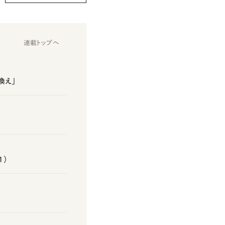
連載トップへ
換え」
1）