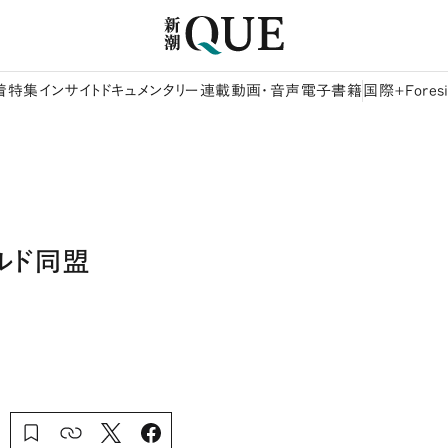
着
特集
インサイト
ドキュメンタリー
連載
動画・音声
電子書籍
国際+Foresi
ルド同盟