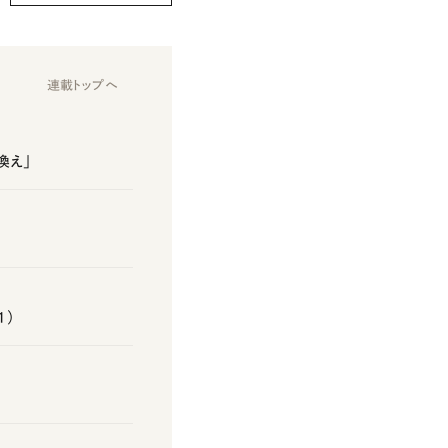
連載トップへ
換え」
1）