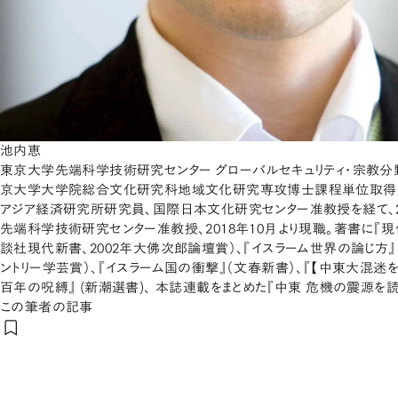
池内恵
東京大学先端科学技術研究センター グローバルセキュリティ・宗教分野
京大学大学院総合文化研究科地域文化研究専攻博士課程単位取得
アジア経済研究所研究員、国際日本文化研究センター准教授を経て、2
先端科学技術研究センター准教授、2018年10月より現職。著書に『
談社現代新書、2002年大佛次郎論壇賞）、『イスラーム世界の論じ方』
ントリー学芸賞）、『イスラーム国の衝撃』（文春新書）、『【中東大混迷を
百年の呪縛』 (新潮選書)、 本誌連載をまとめた『中東 危機の震源を読
この筆者の記事