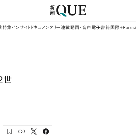
着
特集
インサイト
ドキュメンタリー
連載
動画・音声
電子書籍
国際+Foresi
２世