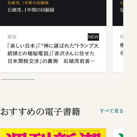
石破茂、1年間の回顧録
なぜ「フ
石破茂、1年間の回顧録
なぜ「フ
社会
政治
NEW
橋本愛
「楽しい日本」「“神に選ばれた”トランプ大
分 佐
統領との極秘電話」「赤沢さんに任せた
日米関税交渉」の裏側 石破茂前首相
が明かす施政方針演説から日米首脳会
談まで
おすすめの電子書籍
すべて見る