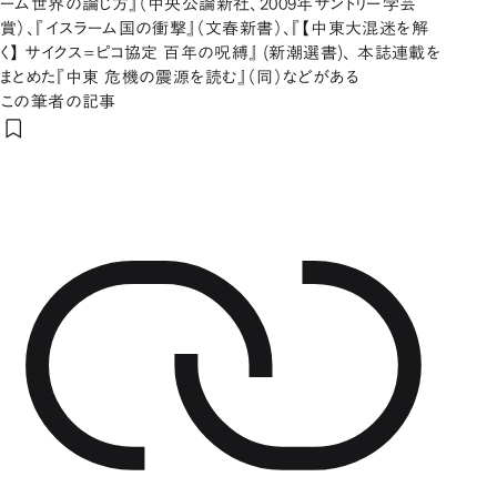
ーム世界の論じ方』（中央公論新社、2009年サントリー学芸
賞）、『イスラーム国の衝撃』（文春新書）、『【中東大混迷を解
く】 サイクス=ピコ協定 百年の呪縛』 (新潮選書)、 本誌連載を
まとめた『中東 危機の震源を読む』（同）などがある
この筆者の記事