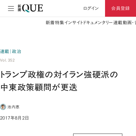
ログイン
会員登録
新着
特集
インサイト
ドキュメンタリー
連載
動画・
連載｜政治
Vol. 352
トランプ政権の対イラン強硬派の
中東政策顧問が更迭
池内恵
2017年8月2日