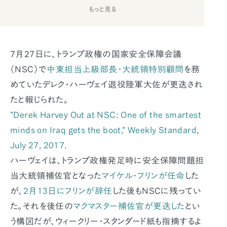
もっと見る
7月27日に、トランプ政権の国家安全保障会議
（NSC）で
中東担当上級部長・大統領特別顧問
を務
めていたデレク・ハーヴェイ退役陸軍大佐が更迭され
たと報じられた。
"Derek Harvey Out at NSC: One of the smartest
minds on Iraq gets the boot,"
Weekly Standard
,
July 27, 2017.
ハーヴェイは、トランプ政権発足時に安全保障問題担
当大統領補佐官となった
マイケル・フリンが任命
した
が、
2月13日にフリンが辞任
した後もNSCに残ってい
た。それを後任の
マクマスター補佐官が更迭した
とい
う構図だが、ウィークリー・スタンダード紙も指摘するよ