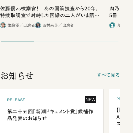
佐藤優vs検察官！ あの国策捜査から20年、
肉乃小路ニ
特捜取調室で対峙した因縁の二人がいま語り
5冊
合ったこと
佐藤優／出演者
西村尚芳／出演者
肉乃小路
お知らせ
すべて見る
PRESEN
NEW
RELEASE
【「新潮
第二十五回「新潮ドキュメント賞」候補作
Anni
品発表のお知らせ
ズプレ