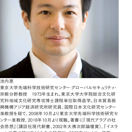
池内恵
東京大学先端科学技術研究センター グローバルセキュリティ・
宗教分野教授 1973年生まれ。東京大学大学院総合文化研
究科地域文化研究専攻博士課程単位取得退学。日本貿易振
興機構アジア経済研究所研究員、国際日本文化研究センター
准教授を経て、2008年10月より東京大学先端科学技術研究セ
ンター准教授、2018年10月より現職。著書に『現代アラブの社
会思想』（講談社現代新書、2002年大佛次郎論壇賞）、『イスラ