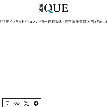
着
特集
インサイト
ドキュメンタリー
連載
動画・音声
電子書籍
国際+Foresi