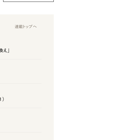
連載トップへ
換え」
1）