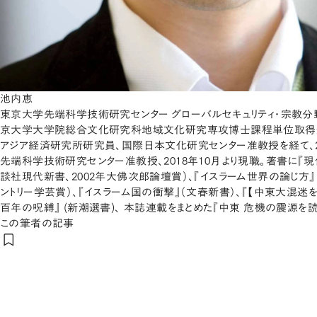
池内恵
東京大学先端科学技術研究センター グローバルセキュリティ・宗教分野
京大学大学院総合文化研究科地域文化研究専攻博士課程単位取得
アジア経済研究所研究員、国際日本文化研究センター准教授を経て、2
先端科学技術研究センター准教授、2018年10月より現職。著書に『
談社現代新書、2002年大佛次郎論壇賞）、『イスラーム世界の論じ方』
ントリー学芸賞）、『イスラーム国の衝撃』（文春新書）、『【中東大混迷を
百年の呪縛』 (新潮選書)、 本誌連載をまとめた『中東 危機の震源を読
この筆者の記事