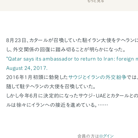
もっと見る
8月23日、カタールが召喚していた駐イラン大使をテヘラ
し、外交関係の回復に踏み切ることが明らかになった。
"Qatar says its ambassador to return to Iran: foreign m
August 24, 2017.
2016年1月初頭に勃発した
サウジとイランの外交紛争
では
随して駐テヘランの大使を召喚していた。
しかし今年6月に決定的になったサウジ・UAEとカタールと
ルは徐々にイランへの接近を進めている。……
会員の方は
ログイン