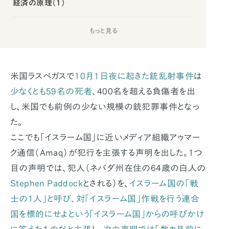
経済の原理（1）
もっと見る
米国ラスベガスで
10月1日夜に起きた銃乱射事件
は
少なくとも59名の死者
、400名を超える負傷者を出
し、米国でも前例の少ない規模の銃犯罪事件となっ
た。
ここでも「イスラーム国」に近いメディア組織アゥマー
ク通信（Amaq）が犯行を主張する声明を出した。1つ
目の声明では、犯人（ネバダ州在住の64歳の白人の
Stephen Paddock
とされる）を、
イスラーム国の「戦
士の1人」と呼び、対「イスラーム国」作戦を行う連合
国を標的にせよという「イスラーム国」からの呼びかけ