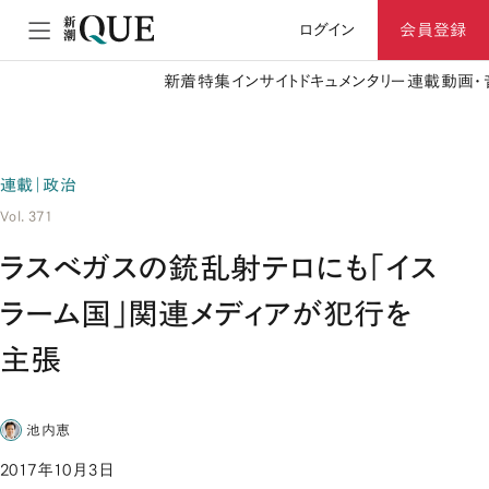
ログイン
会員登録
新着
特集
インサイト
ドキュメンタリー
連載
動画・
連載｜政治
Vol. 371
ラスベガスの銃乱射テロにも「イス
ラーム国」関連メディアが犯行を
主張
池内恵
2017年10月3日