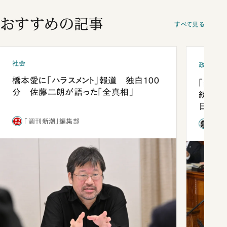
おすすめの記事
すべて見る
社会
政治
橋本愛に「ハラスメント」報道 独白100
「楽し
分 佐藤二朗が語った「全真相」
統領と
日米関
が明か
「週刊新潮」編集部
石破
談まで