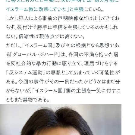
に答えたものだと主張
し、
次の声明では「数カ月前に
イスラーム教に改宗していた」と主張
している。
しかし犯人による事前の声明映像などは出してきてお
らず、後付けで勝手に手柄を主張しているのかもしれ
ない。信憑性は現時点では高くない。
ただし、「イスラーム国」及びその根拠となる思想であ
る「グローバル・ジハード」は、各国の不満を抱いた層
を反社会的な暴力行動に駆り立て、理屈づけをする
「反システム運動」の思想として広まっていく可能性が
ある。今回の事件がその一例だったかどうかはまだ分
からないが、「イスラーム国」側の主張を一笑に付すこ
ともまた禁物である。