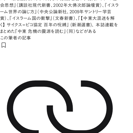
会思想』（講談社現代新書、2002年大佛次郎論壇賞）、『イスラ
ーム世界の論じ方』（中央公論新社、2009年サントリー学芸
賞）、『イスラーム国の衝撃』（文春新書）、『【中東大混迷を解
く】 サイクス=ピコ協定 百年の呪縛』 (新潮選書)、 本誌連載を
まとめた『中東 危機の震源を読む』（同）などがある
この筆者の記事