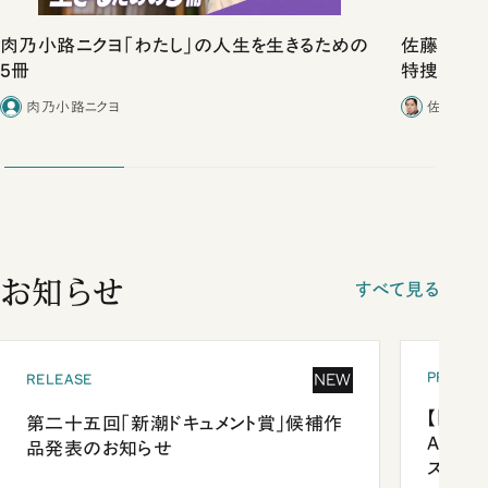
肉乃小路ニクヨ「わたし」の人生を生きるための
佐藤優vs
5冊
特捜取調
合ったこと
肉乃小路ニクヨ
佐藤優／
お知らせ
すべて見る
PRESEN
NEW
RELEASE
【「新潮
第二十五回「新潮ドキュメント賞」候補作
Anni
品発表のお知らせ
ズプレ