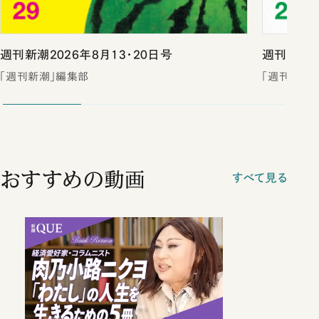
週刊新潮2026年8月13・20日号
週刊新潮2
「週刊新潮」編集部
「週刊新潮
おすすめの動画
すべて見る