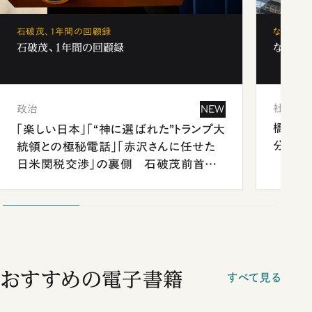
石破茂、1年間の回顧録
なぜ「フ
石破茂、1年間の回顧録
なぜ「フ
社会
政治
NEW
橋本愛
「楽しい日本」「“神に選ばれた”トランプ大
分 佐
統領との極秘電話」「赤沢さんに任せた
日米関税交渉」の裏側 石破茂前首相
が明かす施政方針演説から日米首脳会
談まで
おすすめの電子書籍
すべて見る