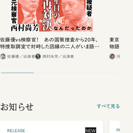
佐藤優vs検察官！ あの国策捜査から20年、
東京は都心
特捜取調室で対峙した因縁の二人がいま語り
物語」にリ
合ったこと
佐藤優／出演者
西村尚芳／出演者
河野有理
お知らせ
すべて見る
PRESEN
NEW
RELEASE