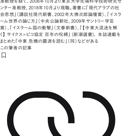
准教授を経て、2008年10月より東京大学先端科学技術研究セ
ンター准教授、2018年10月より現職。著書に『現代アラブの社
会思想』（講談社現代新書、2002年大佛次郎論壇賞）、『イスラ
ーム世界の論じ方』（中央公論新社、2009年サントリー学芸
賞）、『イスラーム国の衝撃』（文春新書）、『【中東大混迷を解
く】 サイクス=ピコ協定 百年の呪縛』 (新潮選書)、 本誌連載を
まとめた『中東 危機の震源を読む』（同）などがある
この筆者の記事