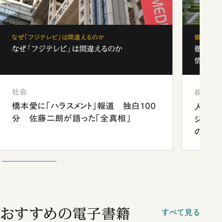
なぜ「フジテレビ」は間違えるのか
徹底解剖
なぜ「フジテレビ」は間違えるのか
徹底解
情報局」
社会
政治
橋本愛に「ハラスメント」報道 独白100
人事、
分 佐藤二朗が語った「全真相」
ジェン
の難題
おすすめの電子書籍
すべて見る