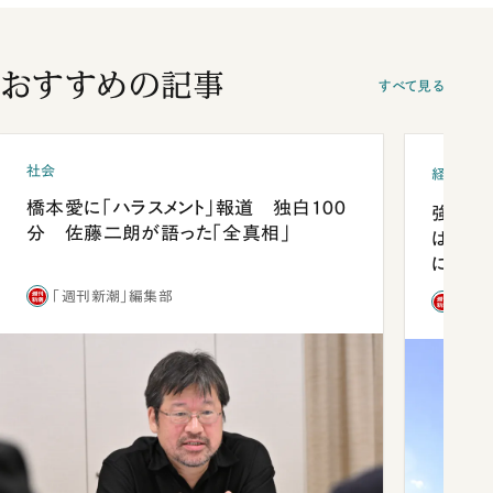
おすすめの記事
すべて見る
社会
経済・ビ
橋本愛に「ハラスメント」報道 独白100
強みは
分 佐藤二朗が語った「全真相」
は「東
になっ
「週刊新潮」編集部
「週