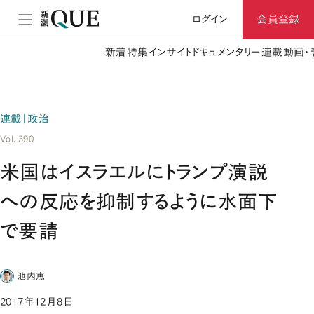
ログイン
会員登録
新着
特集
インサイト
ドキュメンタリー
連載
動画・
連載｜政治
Vol. 390
米国はイスラエルにトランプ演説
への反応を抑制するように水面下
で要請
池内恵
2017年12月8日