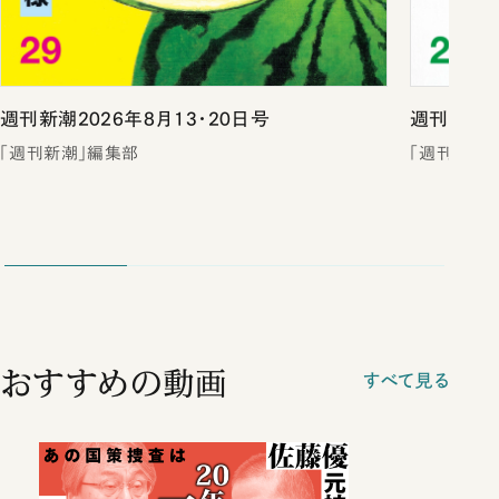
週刊新潮2026年8月13・20日号
週刊新潮2
「週刊新潮」編集部
「週刊新潮
おすすめの動画
すべて見る