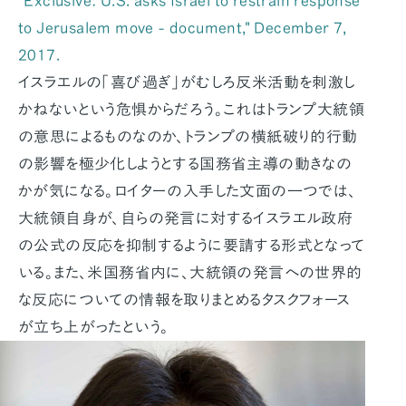
"Exclusive: U.S. asks Israel to restrain response
to Jerusalem move - document," December 7,
2017.
イスラエルの「喜び過ぎ」がむしろ反米活動を刺激し
かねないという危惧からだろう。これはトランプ大統領
の意思によるものなのか、トランプの横紙破り的行動
の影響を極少化しようとする国務省主導の動きなの
かが気になる。ロイターの入手した文面の一つでは、
大統領自身が、自らの発言に対するイスラエル政府
の公式の反応を抑制するように要請する形式となって
いる。また、米国務省内に、大統領の発言への世界的
な反応についての情報を取りまとめるタスクフォース
が立ち上がったという。