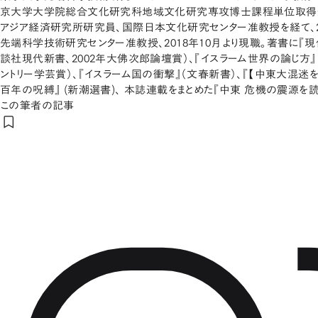
京大学大学院総合文化研究科地域文化研究専攻博士課程単位取得
アジア経済研究所研究員、国際日本文化研究センター准教授を経て、2
先端科学技術研究センター准教授、2018年10月より現職。著書に『
談社現代新書、2002年大佛次郎論壇賞）、『イスラーム世界の論じ方』
ントリー学芸賞）、『イスラーム国の衝撃』（文春新書）、『【中東大混迷を
百年の呪縛』 (新潮選書)、 本誌連載をまとめた『中東 危機の震源を読
この筆者の記事