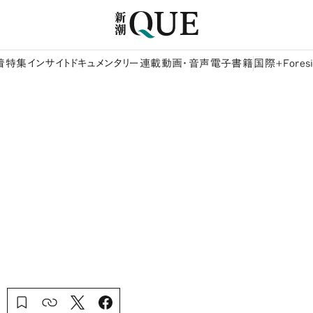
着
特集
インサイト
ドキュメンタリー
連載
動画・音声
電子書籍
国際+Foresi