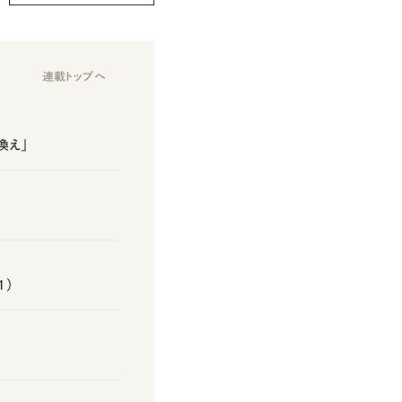
連載トップへ
換え」
1）