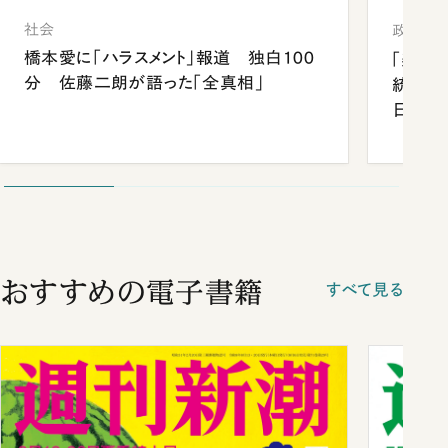
社会
政治
橋本愛に「ハラスメント」報道 独白100
「楽し
分 佐藤二朗が語った「全真相」
統領と
日米関
が明か
談まで
おすすめの電子書籍
すべて見る