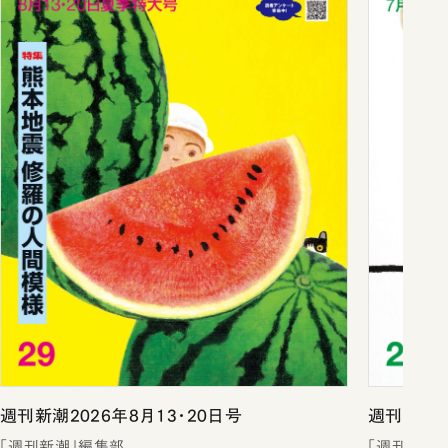
週刊新潮2026年8月13・20日号
週刊新潮2
「週刊新潮」編集部
「週刊新潮