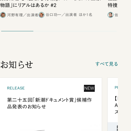
物語」にリアルはあるか #2
特捜取調
合ったこと
河野有理／出演者
谷口功一／出演者
ほか1名
佐藤優／
お知らせ
すべて見る
PRESEN
NEW
RELEASE
【「新潮
第二十五回「新潮ドキュメント賞」候補作
Anni
品発表のお知らせ
ズプレ