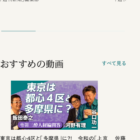
おすすめの動画
すべて見る
東京は都心４区と「多摩県」に?! 令和の「上京
佐藤優vs