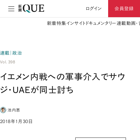
ログイン
会員登録
新着
特集
インサイト
ドキュメンタリー
連載
動画・
連載｜政治
Vol. 398
イエメン内戦への軍事介入でサウ
ジ・UAEが同士討ち
池内恵
2018年1月30日