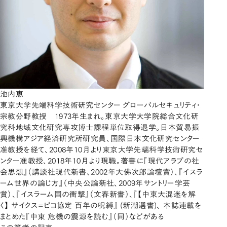
池内恵
東京大学先端科学技術研究センター グローバルセキュリティ・
宗教分野教授 1973年生まれ。東京大学大学院総合文化研
究科地域文化研究専攻博士課程単位取得退学。日本貿易振
興機構アジア経済研究所研究員、国際日本文化研究センター
准教授を経て、2008年10月より東京大学先端科学技術研究セ
ンター准教授、2018年10月より現職。著書に『現代アラブの社
会思想』（講談社現代新書、2002年大佛次郎論壇賞）、『イスラ
ーム世界の論じ方』（中央公論新社、2009年サントリー学芸
賞）、『イスラーム国の衝撃』（文春新書）、『【中東大混迷を解
く】 サイクス=ピコ協定 百年の呪縛』 (新潮選書)、 本誌連載を
まとめた『中東 危機の震源を読む』（同）などがある