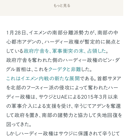
もっと見る
1月28日、イエメンの南部分離派勢力が、南部の中
心都市アデンの、ハーディー政権が暫定的に拠点と
している
政府庁舎を、軍事衝突の末、占領した
。
政府庁舎を奪われた側のハーディー政権のビン・ダ
グル首相は、これを
クーデタと非難
した。
これはイエメン内戦の新たな展開
である。首都サヌア
を北部のフースィー派の侵攻によって奪われたハー
ディー政権は、サウジとUAEによる2015年3月以来
の軍事介入による支援を受け、辛うじてアデンを奪還
して政府を置き、南部の諸勢力と協力して失地回復を
図ってきた。
しかしハーディー政権はサウジに保護されて辛うじて