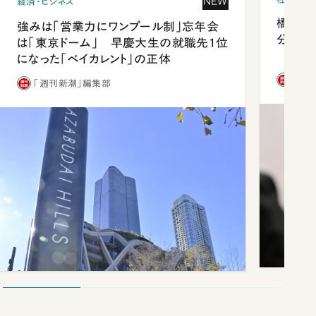
NEW
経済・ビジネス
橋本愛
強みは「営業力にワンプール制」忘年会
分 佐
は「東京ドーム」 早慶大生の就職先1位
になった「ベイカレント」の正体
「週
「週刊新潮」編集部