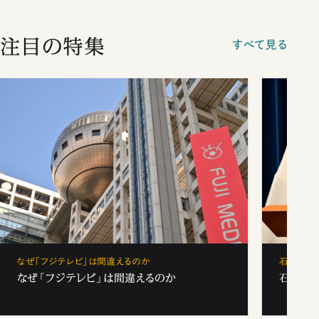
注目の特集
すべて見る
なぜ「フジテレビ」は間違えるのか
石破茂、
なぜ「フジテレビ」は間違えるのか
石破茂、