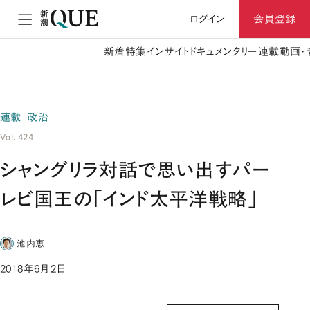
ログイン
会員登録
新着
特集
インサイト
ドキュメンタリー
連載
動画・
連載｜政治
Vol. 424
シャングリラ対話で思い出すパー
レビ国王の「インド太平洋戦略」
池内恵
2018年6月2日