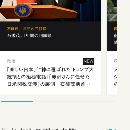
石破茂、1年間の回顧録
徹底解剖
石破茂、1年間の回顧録
徹底解
情報局」
政治
NEW
政治
「楽しい日本」「“神に選ばれた”トランプ大
人事、
統領との極秘電話」「赤沢さんに任せた
ジェン
日米関税交渉」の裏側 石破茂前首相
の難題
が明かす施政方針演説から日米首脳会
談まで