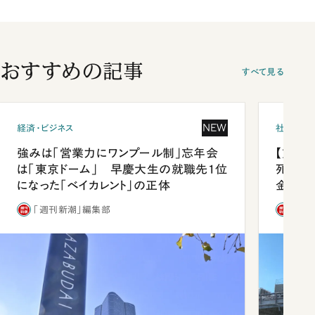
おすすめの記事
すべて見る
NEW
経済・ビジネス
社会
強みは「営業力にワンプール制」忘年会
【熊本
は「東京ドーム」 早慶大生の就職先1位
死を分
になった「ベイカレント」の正体
金」
「週刊新潮」編集部
「週