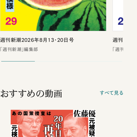
週刊新潮2026年8月13・20日号
週刊新潮2
「週刊新潮」編集部
「週刊新潮
おすすめの動画
すべて見る