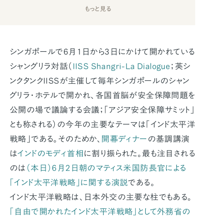
もっと見る
シンガポールで6月1日から3日にかけて開かれている
シャングリラ対話（
IISS Shangri-La Dialogue
；英シ
ンクタンクIISSが主催して毎年シンガポールのシャン
グリラ・ホテルで開かれ、各国首脳が安全保障問題を
公開の場で議論する会議；「アジア安全保障サミット」
とも称される）の今年の主要なテーマは「インド太平洋
戦略」である。そのためか、
開幕ディナー
の基調講演
は
インドのモディ首相
に割り振られた。最も注目される
のは
（本日）6月2日朝のマティス米国防長官による
「インド太平洋戦略」に関する演説
である。
インド太平洋戦略は、日本外交の主要な柱でもある。
「自由で開かれたインド太平洋戦略」として外務省の