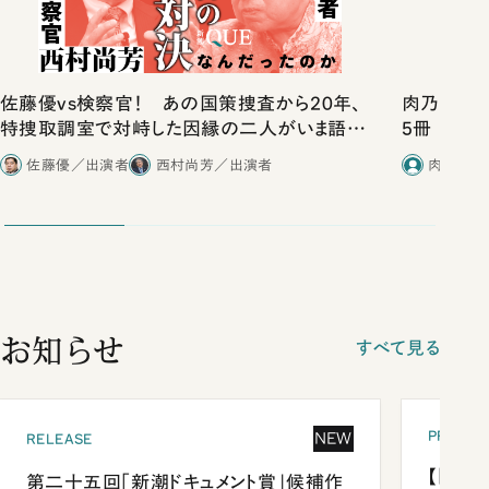
佐藤優vs検察官！ あの国策捜査から20年、
肉乃小路ニ
特捜取調室で対峙した因縁の二人がいま語り
5冊
合ったこと
佐藤優／出演者
西村尚芳／出演者
肉乃小路
お知らせ
すべて見る
PRESEN
NEW
RELEASE
【「新潮
第二十五回「新潮ドキュメント賞」候補作