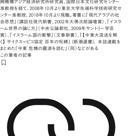
興機構アジア経済研究所研究員、国際日本文化研究センター
准教授を経て、2008年10月より東京大学先端科学技術研究セ
ンター准教授、2018年10月より現職。著書に『現代アラブの社
会思想』（講談社現代新書、2002年大佛次郎論壇賞）、『イスラ
ーム世界の論じ方』（中央公論新社、2009年サントリー学芸
賞）、『イスラーム国の衝撃』（文春新書）、『【中東大混迷を解
く】 サイクス=ピコ協定 百年の呪縛』 (新潮選書)、 本誌連載を
まとめた『中東 危機の震源を読む』（同）などがある
この筆者の記事