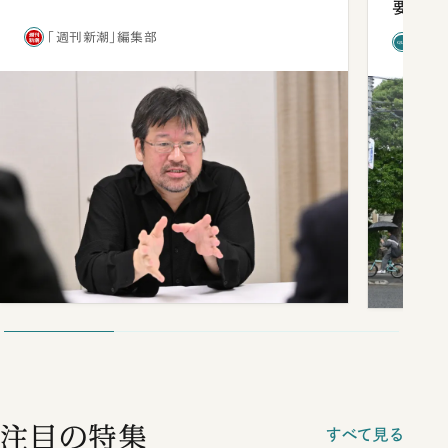
要だっ
「週刊新潮」編集部
「新
注目の特集
すべて見る