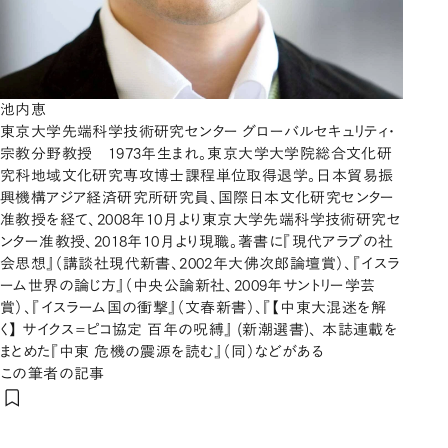
池内恵
東京大学先端科学技術研究センター グローバルセキュリティ・
宗教分野教授 1973年生まれ。東京大学大学院総合文化研
究科地域文化研究専攻博士課程単位取得退学。日本貿易振
興機構アジア経済研究所研究員、国際日本文化研究センター
准教授を経て、2008年10月より東京大学先端科学技術研究セ
ンター准教授、2018年10月より現職。著書に『現代アラブの社
会思想』（講談社現代新書、2002年大佛次郎論壇賞）、『イスラ
ーム世界の論じ方』（中央公論新社、2009年サントリー学芸
賞）、『イスラーム国の衝撃』（文春新書）、『【中東大混迷を解
く】 サイクス=ピコ協定 百年の呪縛』 (新潮選書)、 本誌連載を
まとめた『中東 危機の震源を読む』（同）などがある
この筆者の記事