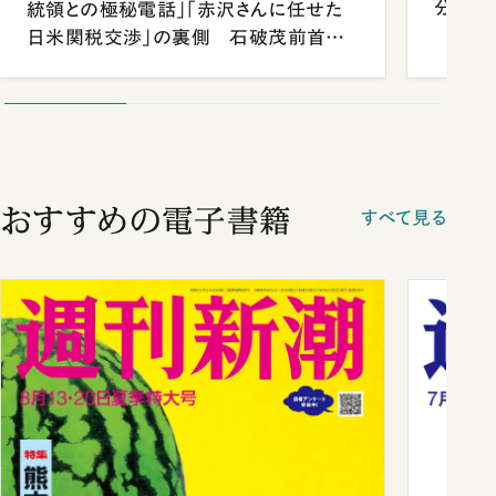
分 佐
統領との極秘電話」「赤沢さんに任せた
日米関税交渉」の裏側 石破茂前首相
が明かす施政方針演説から日米首脳会
談まで
おすすめの電子書籍
すべて見る