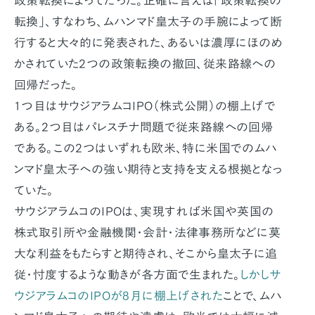
政策転換によってだった。正確に言えば「政策転換の
転換」、すなわち、ムハンマド皇太子の手腕によって断
行すると大々的に発表された、あるいは濃厚にほのめ
かされていた2つの政策転換の撤回、従来路線への
回帰だった。
1つ目はサウジアラムコIPO（株式公開）の棚上げで
ある。2つ目はパレスチナ問題で従来路線への回帰
である。この2つはいずれも欧米、特に米国でのムハ
ンマド皇太子への強い期待と支持を支える根拠となっ
ていた。
サウジアラムコのIPOは、実現すれば米国や英国の
株式取引所や金融機関・会計・法律事務所などに莫
大な利益をもたらすと期待され、そこから皇太子に追
従・忖度するような動きが各方面で生まれた。
しかしサ
ウジアラムコのIPOが8月に棚上げされた
ことで、ムハ