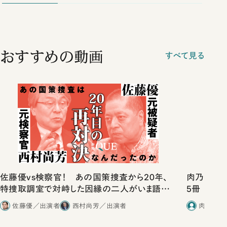
おすすめの動画
すべて見る
佐藤優vs検察官！ あの国策捜査から20年、
肉乃小路ニ
特捜取調室で対峙した因縁の二人がいま語り
5冊
合ったこと
佐藤優／出演者
西村尚芳／出演者
肉乃小路