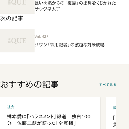
長い沈黙からの「復帰」の出鼻をくじかれた
サウジ皇太子
次の記事
Vol. 435
サウジ「御用記者」の激越な対米威嚇
おすすめの記事
すべて見る
社会
教育
橋本愛に「ハラスメント」報道 独白100
「早実
分 佐藤二朗が語った「全真相」
貫校へ