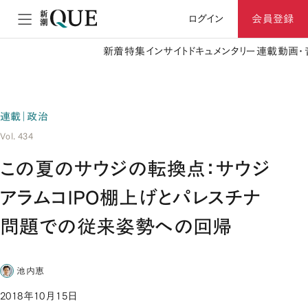
ログイン
会員登録
新着
特集
インサイト
ドキュメンタリー
連載
動画・
連載｜政治
Vol. 434
この夏のサウジの転換点：サウジ
アラムコIPO棚上げとパレスチナ
問題での従来姿勢への回帰
池内恵
2018年10月15日