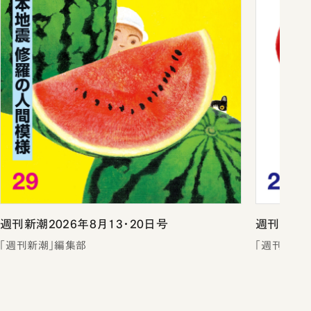
週刊新潮2026年8月13・20日号
週刊新潮2
「週刊新潮」編集部
「週刊新潮