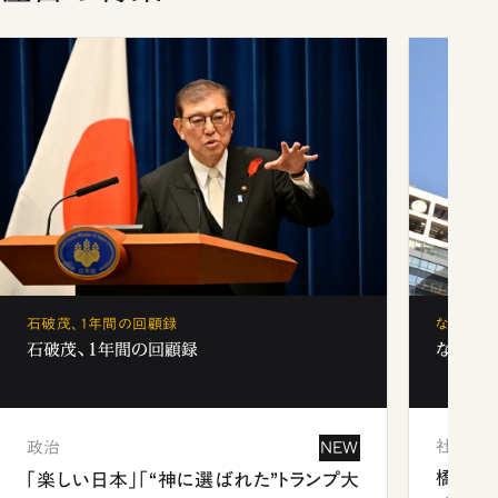
石破茂、1年間の回顧録
なぜ「フ
石破茂、1年間の回顧録
なぜ「フ
社会
政治
NEW
橋本愛
「楽しい日本」「“神に選ばれた”トランプ大